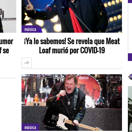
OXÍGENO EN TU CIUDAD
Arequipa
música
93.5
rumor
¡Ya lo sabemos! Se revela que Meat
FM
f se
Loaf murió por COVID-19
música