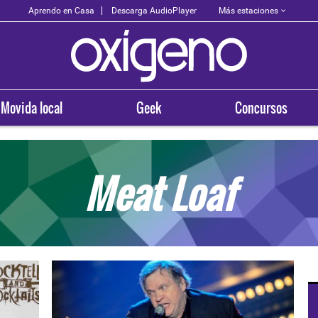
Más estaciones
Aprendo en Casa
Descarga AudioPlayer
Movida local
Geek
Concursos
Meat Loaf