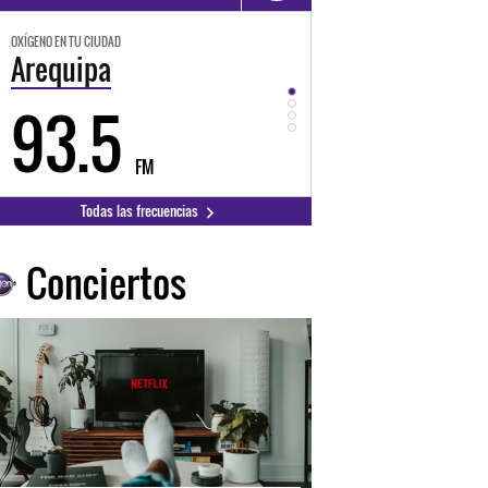
OXÍGENO EN TU CIUDAD
OXÍGENO EN TU CIUDAD
Trujillo
Huancayo
98.3
94.3
FM
FM
Todas las frecuencias
Conciertos