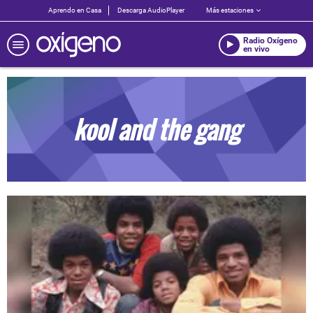
Aprendo en Casa
Descarga AudioPlayer
Más estaciones
Radio Oxígeno
en vivo
kool and the gang