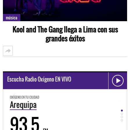
música
Kool and The Gang llega a Lima con sus
grandes éxitos
Escucha Radio Oxígeno EN VIVO
OXÍGENO EN TU CIUDAD
OXÍGEN
Trujillo
Hu
98.3
9