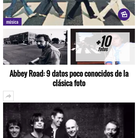
música
+10
fotos
Abbey Road: 9 datos poco conocidos de la
clásica foto