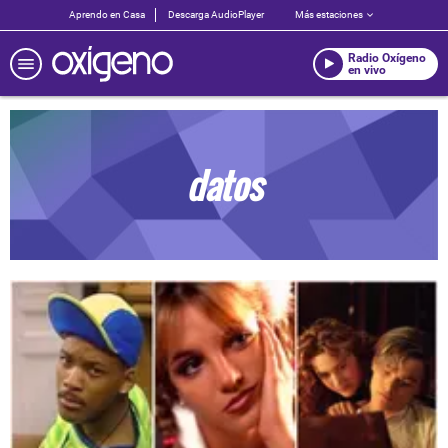
Aprendo en Casa
Descarga AudioPlayer
Más estaciones
Radio Oxígeno
en vivo
datos