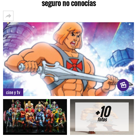
seguro no conocías
cine y tv
+10
fotos