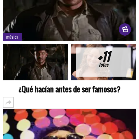
música
+11
fotos
¿Qué hacían antes de ser famosos?