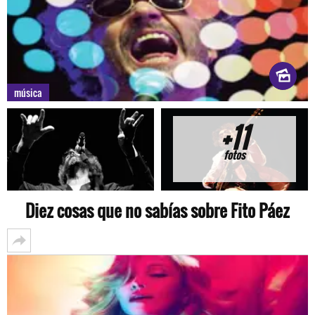
música
+11
fotos
Diez cosas que no sabías sobre Fito Páez