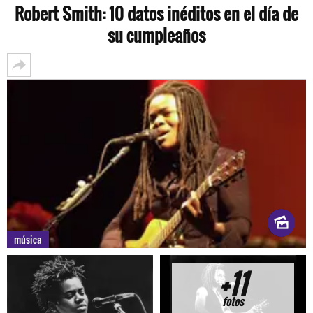
Robert Smith: 10 datos inéditos en el día de
su cumpleaños
música
+11
fotos