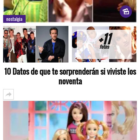
nostalgia
+11
fotos
10 Datos de que te sorprenderán si viviste los
noventa