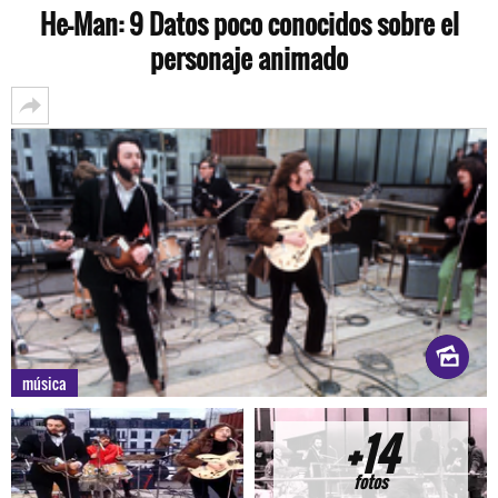
He-Man: 9 Datos poco conocidos sobre el
personaje animado
música
+14
fotos