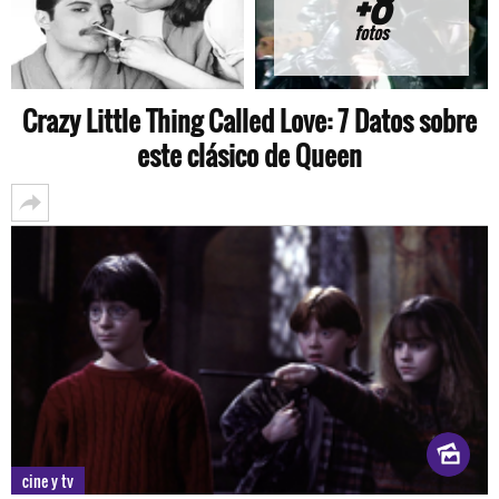
+8
fotos
Crazy Little Thing Called Love: 7 Datos sobre
este clásico de Queen
cine y tv