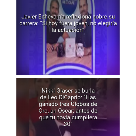
Javier Echevarría reflexiona sobre su
carrera: “Si hoy fuera joven, no elegiría
la actuación”
Nikki Glaser se burla
de Leo DiCaprio: "Has
ganado tres Globos de
Oro, un Oscar; antes de
que tu novia cumpliera
30"