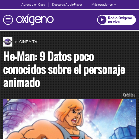
Aprendo en Casa
Descarga AudioPlayer
Más estaciones
Radio Oxígeno
en vivo
CINE Y TV
He-Man: 9 Datos poco
conocidos sobre el personaje
animado
Créditos