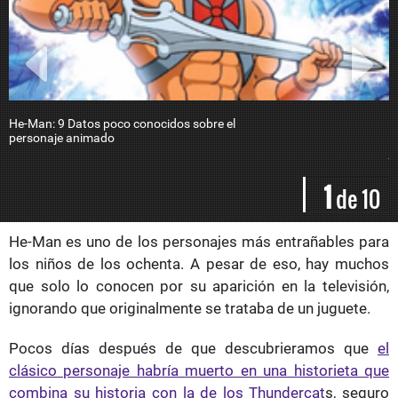
He-Man: 9 Datos poco conocidos sobre el
H
personaje animado
E
j
K
d
1
de 10
p
He-Man es uno de los personajes más entrañables para
los niños de los ochenta. A pesar de eso, hay muchos
que solo lo conocen por su aparición en la televisión,
ignorando que originalmente se trataba de un juguete.
Pocos días después de que descubrieramos que
el
clásico personaje habría muerto en una historieta que
combina su historia con la de los Thundercat
s, seguro