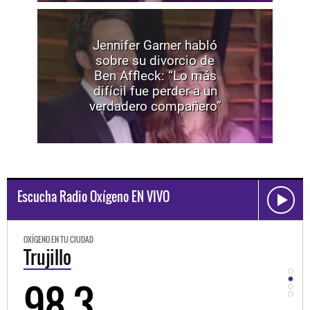
Jennifer Garner habló
sobre su divorcio de
Ben Affleck: “Lo más
difícil fue perder a un
verdadero compañero”
Escucha Radio Oxígeno EN VIVO
OXÍGENO EN TU CIUDAD
OXÍGEN
Trujillo
Hu
98.3
9