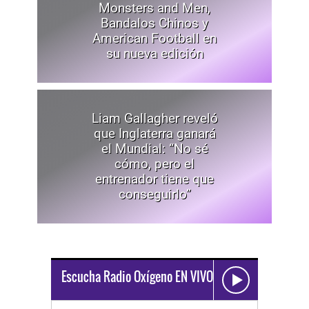
Monsters and Men,
Bandalos Chinos y
American Football en
su nueva edición
Liam Gallagher reveló
que Inglaterra ganará
el Mundial: “No sé
cómo, pero el
entrenador tiene que
conseguirlo”
Escucha Radio Oxígeno EN VIVO