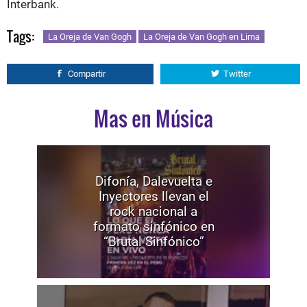
Interbank.
Tags:
La Oreja de Van Gogh
La Oreja de Van Gogh en Lima
Compartir
Twitter
Mas en Música
Difonía, Dalevuelta e
Inyectores llevan el
rock nacional a
formato sinfónico en
“Brutal Sinfónico”