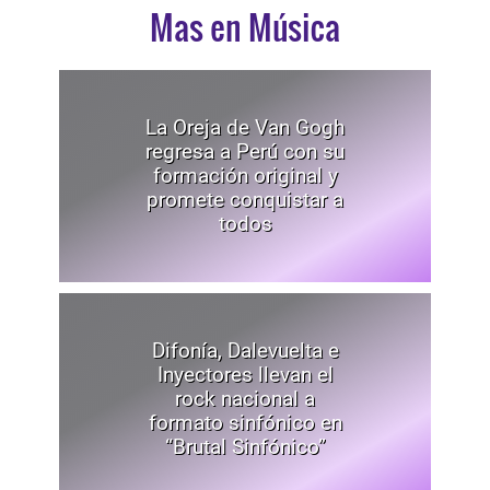
Mas en Música
La Oreja de Van Gogh
regresa a Perú con su
formación original y
promete conquistar a
todos
Difonía, Dalevuelta e
Inyectores llevan el
rock nacional a
formato sinfónico en
“Brutal Sinfónico”