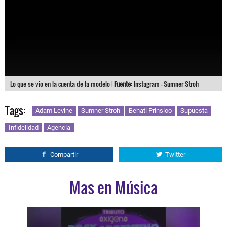
Lo que se vio en la cuenta de la modelo |
Fuente:
Instagram - Sumner Stroh
Tags:
Adam Levine
Sumner Stroh
Behati Prinsloo
Supuesta
Infidelidad
Agencia
Compartir
Twitter
Mas en Música