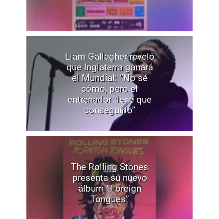
Liam Gallagher reveló
que Inglaterra ganará
el Mundial: “No sé
cómo, pero el
entrenador tiene que
conseguirlo”
The Rolling Stones
presenta su nuevo
álbum “Foreign
Tongues”