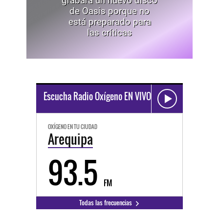
grabará un nuevo disco
de Oasis porque no
está preparado para
las críticas
Escucha Radio Oxígeno EN VIVO
OXÍGENO EN TU CIUDAD
Arequipa
93.5
FM
Todas las frecuencias