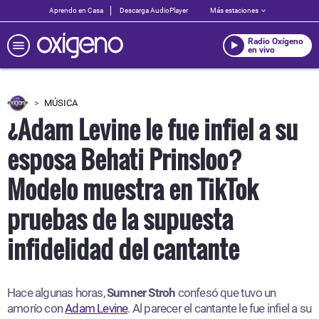
Aprendo en Casa
Descarga AudioPlayer
Más estaciones
Radio Oxígeno
en vivo
MÚSICA
¿Adam Levine le fue infiel a su
esposa Behati Prinsloo?
Modelo muestra en TikTok
pruebas de la supuesta
infidelidad del cantante
Hace algunas horas,
Sumner Stroh
confesó que tuvo un
amorío con
Adam Levine
. Al parecer el cantante le fue infiel a su