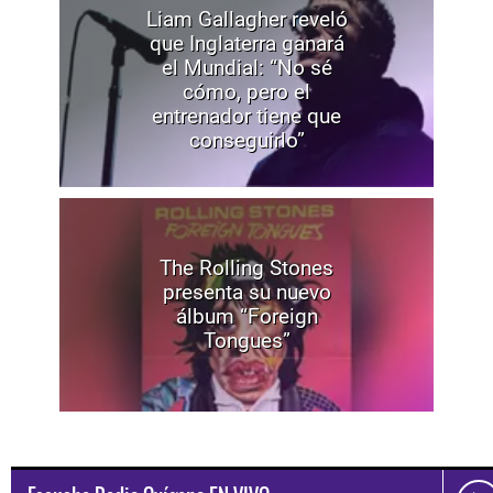
Liam Gallagher reveló
que Inglaterra ganará
el Mundial: “No sé
cómo, pero el
entrenador tiene que
conseguirlo”
The Rolling Stones
presenta su nuevo
álbum “Foreign
Tongues”