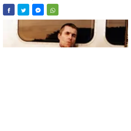
Liam Gallagher no grabará un nuevo disco de Oasis porque no está preparado para
las críticas |
Fuente:
Instagram /@liamgallagher
Redacción Oxigeno
Martes, 21 De Julio 2026 4:12 PM
Actualizado el 21 de julio del 2026 4:12 PM