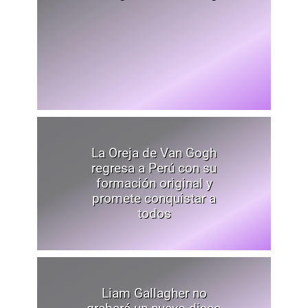
La Oreja de Van Gogh
regresa a Perú con su
formación original y
promete conquistar a
todos
Liam Gallagher no