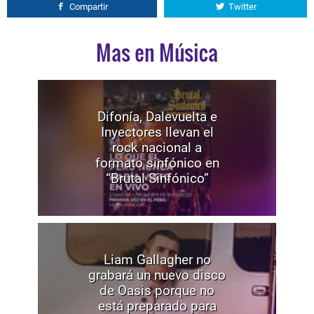
Compartir
Twitter
Mas en Música
Difonía, Dalevuelta e
Inyectores llevan el
rock nacional a
formato sinfónico en
“Brutal Sinfónico”
Liam Gallagher no
grabará un nuevo disco
de Oasis porque no
está preparado para