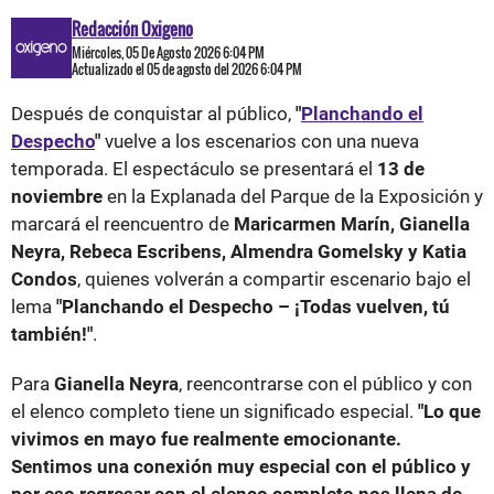
Redacción Oxigeno
Miércoles, 05 De Agosto 2026 6:04 PM
Actualizado el 05 de agosto del 2026 6:04 PM
Después de conquistar al público,
"
Planchando el
Despecho
"
vuelve a los escenarios con una nueva
temporada. El espectáculo se presentará el
13 de
noviembre
en la Explanada del Parque de la Exposición y
marcará el reencuentro de
Maricarmen Marín, Gianella
Neyra, Rebeca Escribens, Almendra Gomelsky y Katia
Condos
, quienes volverán a compartir escenario bajo el
lema
"Planchando el Despecho – ¡Todas vuelven, tú
también!"
.
Para
Gianella Neyra
, reencontrarse con el público y con
el elenco completo tiene un significado especial.
"Lo que
vivimos en mayo fue realmente emocionante.
Sentimos una conexión muy especial con el público y
por eso regresar con el elenco completo nos llena de