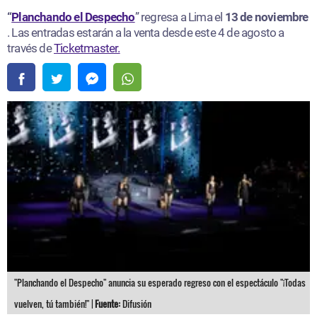
“
Planchando el Despecho
” regresa a Lima el
13 de noviembre
. Las entradas estarán a la venta desde este 4 de agosto a
través de
Ticketmaster.
"Planchando el Despecho" anuncia su esperado regreso con el espectáculo "¡Todas
vuelven, tú también!" |
Fuente:
Difusión