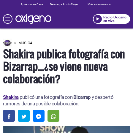
Aprendo en Casa
Descarga AudioPlayer
Más estaciones
Radio Oxígeno
en vivo
MÚSICA
Shakira publica fotografía con
Bizarrap...¿se viene nueva
colaboración?
Shakira
publicó una fotografía con
Bizarrap
y despertó
rumores de una posible colaboración.