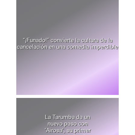
“¡Funado!” convierte la cultura de la
cancelación en una comedia imperdible
La Tarumba da un
nuevo paso con
"Airosa", su primer
cuento infantil