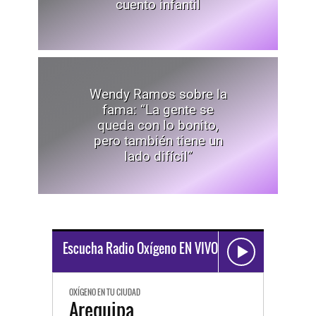
Wendy Ramos sobre la
fama: “La gente se
queda con lo bonito,
pero también tiene un
lado difícil”
Escucha Radio Oxígeno EN VIVO
OXÍGENO EN TU CIUDAD
Arequipa