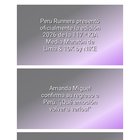
Peru Runners presentó
oficialmente la edición
2026 de la 117.ª KIA
Media Maratón de
Lima & 10K by NIKE
Amanda Miguel
confirma su regreso a
Perú: "¡Qué emoción
volver a verlos!"