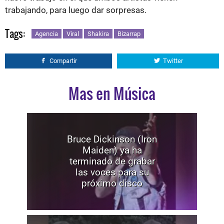
trabajando, para luego dar sorpresas.
Tags:
Agencia
Viral
Shakira
Bizarrap
Compartir
Twitter
Mas en Música
Bruce Dickinson (Iron
Maiden) ya ha
terminado de grabar
las voces para su
próximo disco