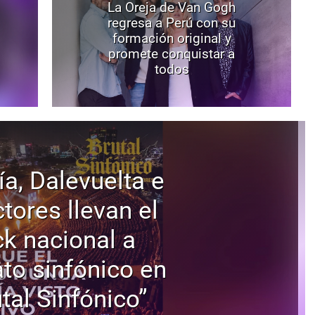
La Oreja de Van Gogh
regresa a Perú con su
formación original y
promete conquistar a
todos
ía, Dalevuelta e
tores llevan el
ck nacional a
to sinfónico en
tal Sinfónico”