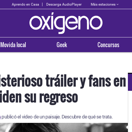
Más estaciones
Aprendo en Casa
Descarga AudioPlayer
Movida local
Geek
Concursos
sterioso tráiler y fans en
iden su regreso
OXÍGENO EN TU CIUDAD
Arequipa
s
publicó el video de un paisaje. Descubre de qué se trata.
93.5