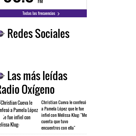
FM
FM
Todas las frecuencias
Redes Sociales
Las más leídas
Radio Oxígeno
Christian Cueva le confesó
a Pamela López que le fue
infiel con Melissa Klug: "Me
cuenta que tuvo
encuentros con ella"