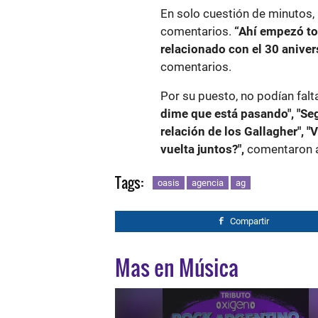
En solo cuestión de minutos, 
comentarios.
“Ahí empezó tod
relacionado con el 30 anivers
comentarios.
Por su puesto, no podían falt
dime que está pasando", "Seg
relación de los Gallagher", 
vuelta juntos?",
comentaron a
Tags:
oasis
agencia
ag
Compartir
Mas en Música