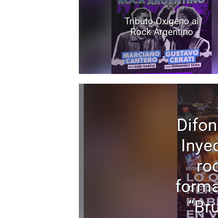
Tributo Oxígeno al
Rock Argentino
Difon
Inyec
ro
forma
“Bru