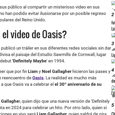
sus público al compartir un misterioso video en sus
o han podido evitar ilusionarse por un posible regreso
2
ulares del Reino Unido.
 el video de Oasis?
3
publicó un tráiler en sus diferentes redes sociales sin dar
divisa el paisaje del Estudio Sawmills de Cornwall, lugar
 debut
'Definitely Maybe
' en 1994.
4
er que por fin
Liam
y
Noel Gallagher
hicieron las pases y
un reencuentro de
Oasis
. La realidad es mucho más
 a que Oasis va a celebrar el
el 30º aniversario de su
 Gallaghe
r, quien dijo que una nueva versión de 'Definitely
5
ta en 2024 para celebrar un hito. Por otro lado, quien si
ciones en vivo será
Liam Gallagher
, quien saldrá de gira