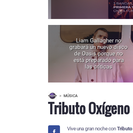
Liam Gallagher no
grabará un nuevo disco
de Oasis porque no
está preparado para
las críticas
MÚSICA
Tributo Oxígeno 
Vive una gran noche con
Tributo