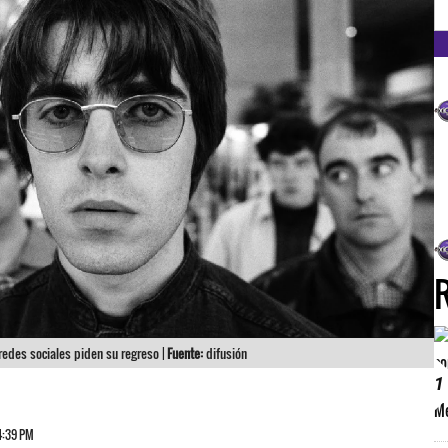
FM
 redes sociales piden su regreso |
Fuente:
difusión
1
 4:39 PM