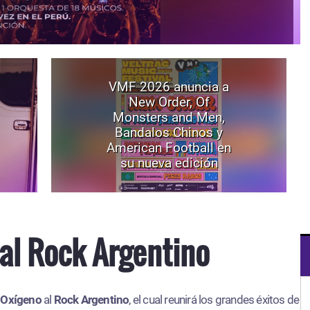
VMF 2026 anuncia a
New Order, Of
Monsters and Men,
Bandalos Chinos y
American Football en
su nueva edición
al Rock Argentino
 Oxígeno
al
Rock Argentino
, el cual reunirá los grandes éxitos de