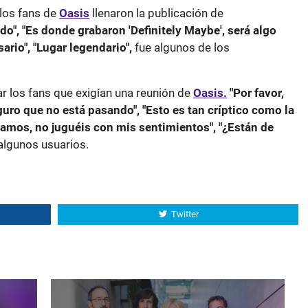
los fans de
Oasis
llenaron la publicación de
o", "Es donde grabaron 'Definitely Maybe', será algo
ario", "Lugar legendario",
fue algunos de los
ar los fans que exigían una reunión de
Oasis.
"Por favor,
uro que no está pasando", "Esto es tan críptico como la
"Vamos, no juguéis con mis sentimientos", "¿Están de
lgunos usuarios.
Twitter