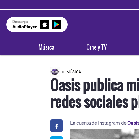
Descarga
AudioPlayer
Música
Cine y TV
MÚSICA
Oasis publica mi
redes sociales p
La cuenta de Instagram de
Oasi