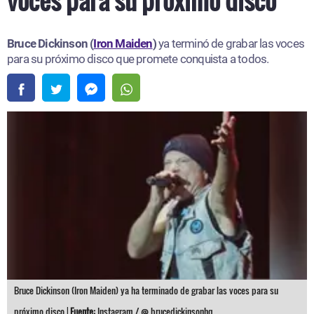
Bruce Dickinson (
Iron Maiden
)
ya terminó de grabar las voces
para su próximo disco que promete conquista a todos.
Bruce Dickinson (Iron Maiden) ya ha terminado de grabar las voces para su
próximo disco |
Fuente:
Instagram / @ brucedickinsonhq