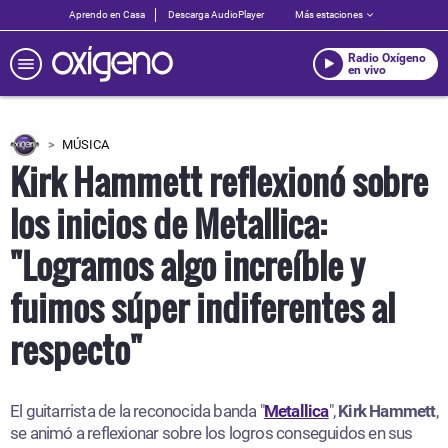
Aprendo en Casa
Descarga AudioPlayer
Más estaciones
Radio Oxígeno
en vivo
MÚSICA
Kirk Hammett reflexionó sobre
los inicios de Metallica:
"Logramos algo increíble y
fuimos súper indiferentes al
respecto"
El guitarrista de la reconocida banda "
Metallica
",
Kirk Hammett
,
se animó a reflexionar sobre los logros conseguidos en sus