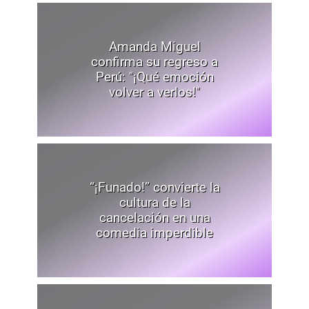
Amanda Miguel
confirma su regreso a
Perú: "¡Qué emoción
volver a verlos!"
“¡Funado!” convierte la
cultura de la
cancelación en una
comedia imperdible