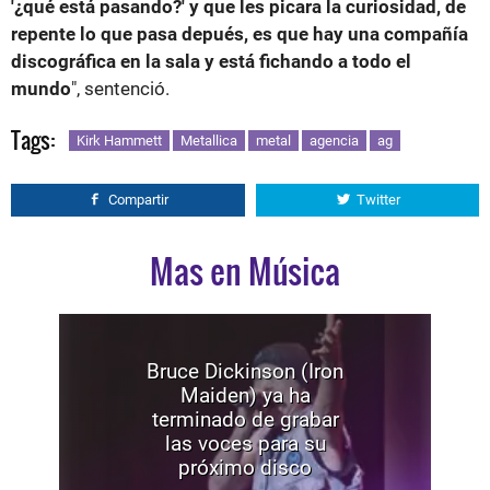
'¿qué está pasando?' y que les picara la curiosidad, de
repente lo que pasa depués, es que hay una compañía
discográfica en la sala y está fichando a todo el
mundo
", sentenció.
Tags:
Kirk Hammett
Metallica
metal
agencia
ag
Compartir
Twitter
Mas en Música
Bruce Dickinson (Iron
Maiden) ya ha
terminado de grabar
las voces para su
próximo disco