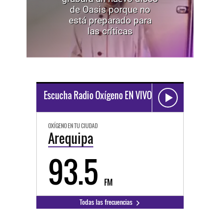
de Oasis porque no
está preparado para
las críticas
Escucha Radio Oxígeno EN VIVO
OXÍGENO EN TU CIUDAD
Arequipa
93.5
FM
Todas las frecuencias