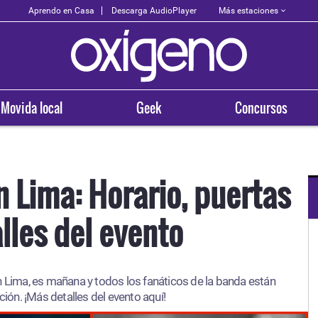
Más estaciones
Aprendo en Casa
Descarga AudioPlayer
Movida local
Geek
Concursos
 Lima: Horario, puertas
lles del evento
OXÍGENO EN TU CIUDAD
Arequipa
en Lima, es mañana y todos los fanáticos de la banda están
93.5
ón. ¡Más detalles del evento aquí!