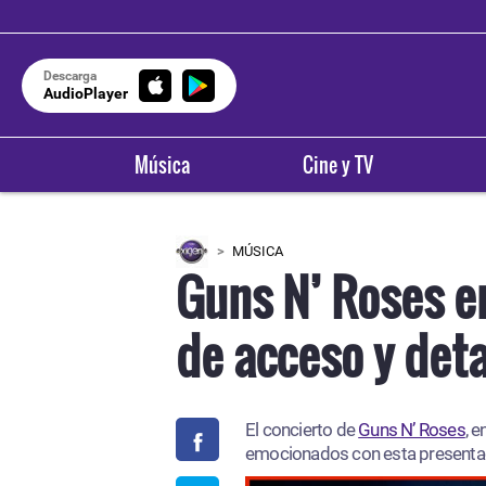
Descarga
AudioPlayer
Música
Cine y TV
MÚSICA
Guns N’ Roses en
de acceso y deta
El concierto de
Guns N’ Roses
, 
emocionados con esta presentaci