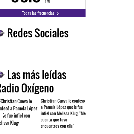
FM
FM
Todas las frecuencias
Redes Sociales
Las más leídas
Radio Oxígeno
Christian Cueva le confesó
a Pamela López que le fue
infiel con Melissa Klug: "Me
cuenta que tuvo
encuentros con ella"