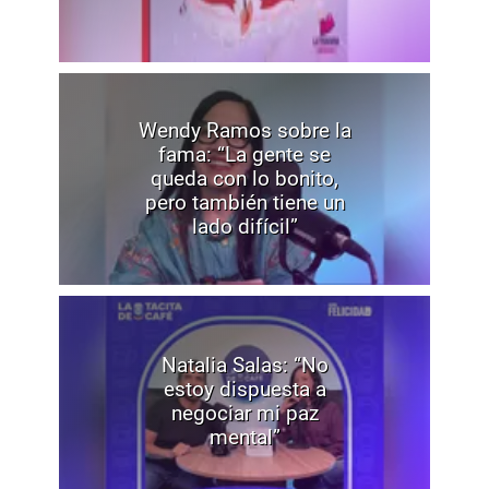
Wendy Ramos sobre la
fama: “La gente se
queda con lo bonito,
pero también tiene un
lado difícil”
Natalia Salas: “No
estoy dispuesta a
negociar mi paz
mental”