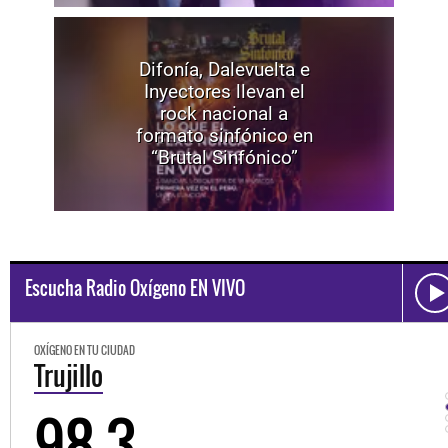
Difonía, Dalevuelta e
Inyectores llevan el
rock nacional a
formato sinfónico en
“Brutal Sinfónico”
Escucha Radio Oxígeno EN VIVO
OXÍGENO EN TU CIUDAD
Trujillo
98.3