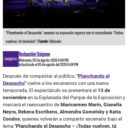
"Planchando el Despecho" anuncia su esperado regreso con el espectáculo "¡Todas
vuelven, tú también!" |
Fuente:
Difusión
Redacción Oxigeno
Miércoles, 05 De Agosto 2026 6:04 PM
Actualizado el 05 de agosto del 2026 6:04 PM
Después de conquistar al público,
"
Planchando el
Despecho
"
vuelve a los escenarios con una nueva
temporada. El espectáculo se presentará el
13 de
noviembre
en la Explanada del Parque de la Exposición y
marcará el reencuentro de
Maricarmen Marín, Gianella
Neyra, Rebeca Escribens, Almendra Gomelsky y Katia
Condos
, quienes volverán a compartir escenario bajo el
lema
"Planchando el Despecho – ¡Todas vuelven, tú