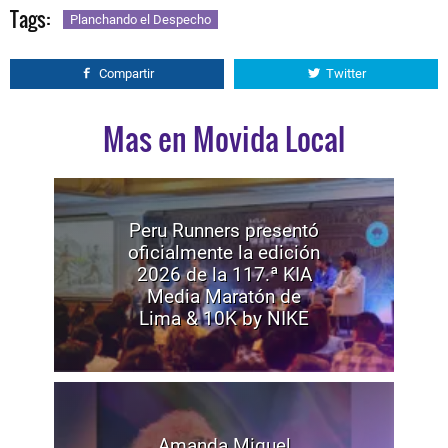
Tags:
Planchando el Despecho
Compartir
Twitter
Mas en Movida Local
Peru Runners presentó
oficialmente la edición
2026 de la 117.ª KIA
Media Maratón de
Lima & 10K by NIKE
Amanda Miguel