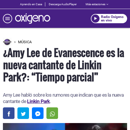
Aprendo en Casa
Descarga AudioPlayer
Más estaciones
Radio Oxígeno
en vivo
MÚSICA
¿Amy Lee de Evanescence es la
nueva cantante de Linkin
Park?: “Tiempo parcial”
Amy Lee habló sobre los rumores que indican que es la nueva
cantante de
Linkin Park
.