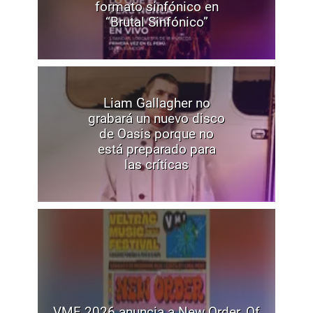
formato sinfónico en
“Brutal Sinfónico”
Liam Gallagher no
grabará un nuevo disco
de Oasis porque no
está preparado para
las críticas
VMF 2026 anuncia a New Order, Of