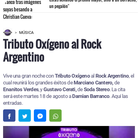
un pegalón"
MÚSICA
Tributo Oxígeno al Rock
Argentino
Vive una gran noche con
Tributo Oxígeno
al
Rock Argentino
, el
cual reunirá los grandes éxitos de
Marciano Cantero,
de
Enanitos Verdes
, y
Gustavo Cerati,
de
Soda Stereo
. La cita
será este martes 18 de agosto a
Damian Barranco
. Aquí las
entradas.​