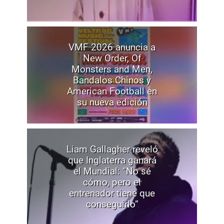
VMF 2026 anuncia a
New Order, Of
Monsters and Men,
Bandalos Chinos y
American Football en
su nueva edición
Liam Gallagher reveló
que Inglaterra ganará
el Mundial: “No sé
cómo, pero el
entrenador tiene que
conseguirlo”