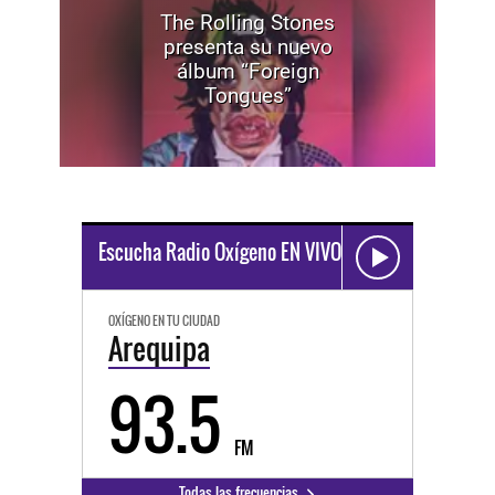
The Rolling Stones
presenta su nuevo
álbum “Foreign
Tongues”
Escucha Radio Oxígeno EN VIVO
OXÍGENO EN TU CIUDAD
Arequipa
93.5
FM
Todas las frecuencias