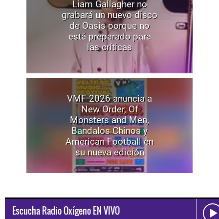
Liam Gallagher no
grabará un nuevo disco
de Oasis porque no
está preparado para
las críticas
VMF 2026 anuncia a
New Order, Of
Monsters and Men,
Bandalos Chinos y
American Football en
su nueva edición
Escucha Radio Oxígeno EN VIVO