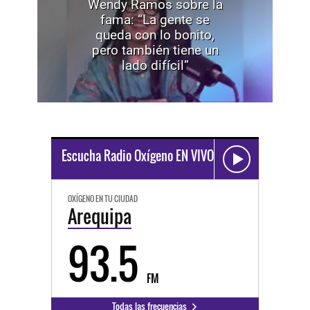
Wendy Ramos sobre la
fama: “La gente se
queda con lo bonito,
pero también tiene un
lado difícil”
Escucha Radio Oxígeno EN VIVO
OXÍGENO EN TU CIUDAD
Arequipa
93.5
FM
Todas las frecuencias