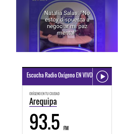
Natalia Salas: “No
estoy dispuesta a
negociar mi paz
mental”
Escucha Radio Oxígeno EN VIVO
OXÍGENO EN TU CIUDAD
Arequipa
93.5
FM