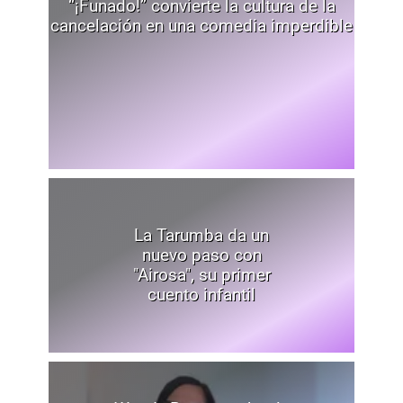
“¡Funado!” convierte la cultura de la
cancelación en una comedia imperdible
La Tarumba da un
nuevo paso con
"Airosa", su primer
cuento infantil