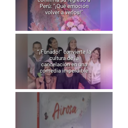
Perú: "¡Qué emoción
volver a verlos!"
“¡Funado!” convierte la
cultura de la
cancelación en una
comedia imperdible