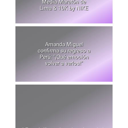
Media Maratón de
Lima & 10K by NIKE
Amanda Miguel
confirma su regreso a
Perú: "¡Qué emoción
volver a verlos!"