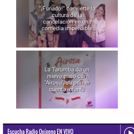
“¡Funado!” convierte la
cultura de la
cancelación en una
comedia imperdible
La Tarumba da un
nuevo paso con
"Airosa", su primer
cuento infantil
Escucha Radio Oxígeno EN VIVO