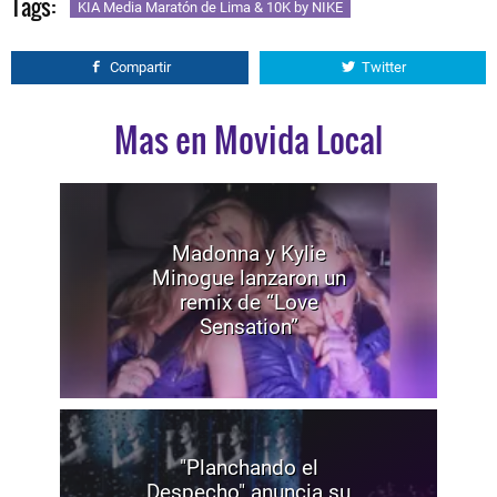
Tags:
KIA Media Maratón de Lima & 10K by NIKE
Compartir
Twitter
Mas en Movida Local
Madonna y Kylie
Minogue lanzaron un
remix de “Love
Sensation”
"Planchando el
Despecho" anuncia su