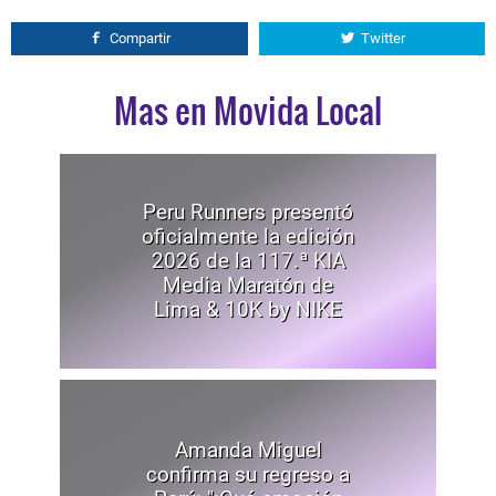
Compartir
Twitter
Mas en Movida Local
Peru Runners presentó
oficialmente la edición
2026 de la 117.ª KIA
Media Maratón de
Lima & 10K by NIKE
Amanda Miguel
confirma su regreso a