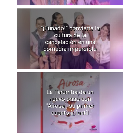
“¡Funado!” convierte la
cultura de la
cancelación en una
comedia imperdible
La Tarumba da un
nuevo paso con
"Airosa", su primer
cuento infantil