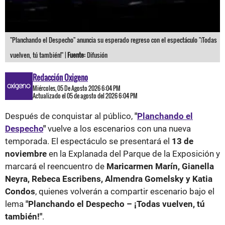
"Planchando el Despecho" anuncia su esperado regreso con el espectáculo "¡Todas
vuelven, tú también!" |
Fuente:
Difusión
Redacción Oxigeno
Miércoles, 05 De Agosto 2026 6:04 PM
Actualizado el 05 de agosto del 2026 6:04 PM
Después de conquistar al público,
"
Planchando el
Despecho
"
vuelve a los escenarios con una nueva
temporada. El espectáculo se presentará el
13 de
noviembre
en la Explanada del Parque de la Exposición y
marcará el reencuentro de
Maricarmen Marín, Gianella
Neyra, Rebeca Escribens, Almendra Gomelsky y Katia
Condos
, quienes volverán a compartir escenario bajo el
lema
"Planchando el Despecho – ¡Todas vuelven, tú
también!"
.