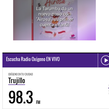
La Tarumba da un
nuevo paso con
"Airosa", su primer
cuento infantil
Escucha Radio Oxígeno EN VIVO
OXÍGENO EN TU CIUDAD
Trujillo
98.3
FM