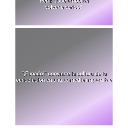
Perú: "¡Qué emoción
volver a verlos!"
“¡Funado!” convierte la cultura de la
cancelación en una comedia imperdible