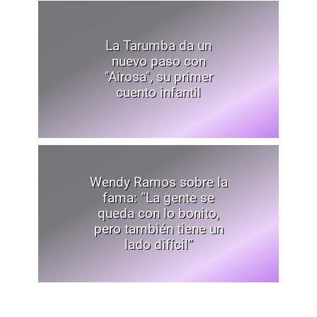
La Tarumba da un
nuevo paso con
"Airosa", su primer
cuento infantil
Wendy Ramos sobre la
fama: “La gente se
queda con lo bonito,
pero también tiene un
lado difícil”