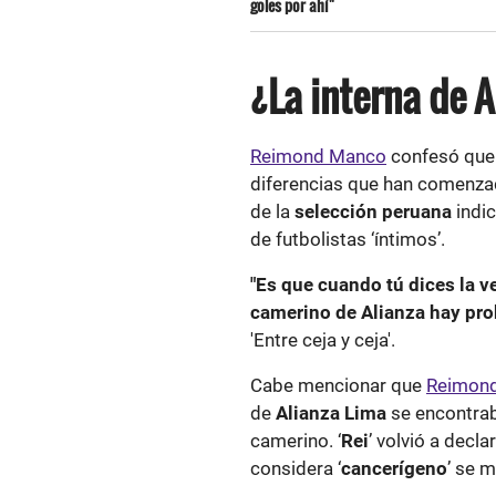
goles por ahí"
¿La interna de 
Reimond Manco
confesó que
diferencias que han comenza
de la
selección peruana
indic
de futbolistas ‘íntimos’.
"Es que cuando tú dices la v
camerino de Alianza hay pr
'Entre ceja y ceja'.
Cabe mencionar que
Reimon
de
Alianza Lima
se encontrab
camerino. ‘
Rei
’ volvió a decl
considera ‘
cancerígeno
’ se 