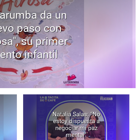
Tarumba da un
evo paso con
osa", su primer
ento infantil
Natalia Salas: “No
estoy dispuesta a
negociar mi paz
mental”