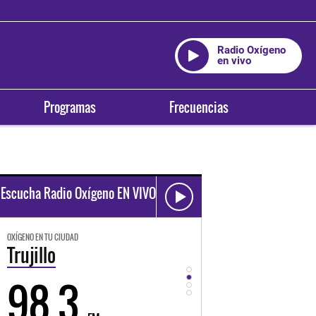
Radio Oxígeno
en vivo
Programas
Frecuencias
Escucha Radio Oxígeno EN VIVO
OXÍGENO EN TU CIUDAD
OXÍGENO EN TU CIUDAD
Trujillo
Huancayo
98.3
94.3