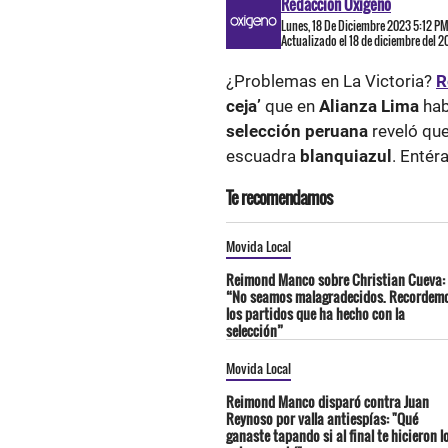
Redacción Oxigeno
Lunes, 18 De Diciembre 2023 5:12 P
Actualizado el 18 de diciembre del 
¿Problemas en La Victoria?
R
ceja’
que en
Alianza Lima
hab
selección peruana
reveló que
escuadra
blanquiazul
. Entéra
Te recomendamos
Movida Local
Reimond Manco sobre Christian Cueva:
“No seamos malagradecidos. Recordem
los partidos que ha hecho con la
selección”
Movida Local
Reimond Manco disparó contra Juan
Reynoso por valla antiespías: "Qué
ganaste tapando si al final te hicieron l