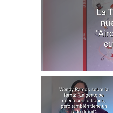
La 
nu
"Air
cu
Wendy Ramos sobre la
fama: “La gente se
queda con lo bonito,
pero también tiene un
lado difícil”