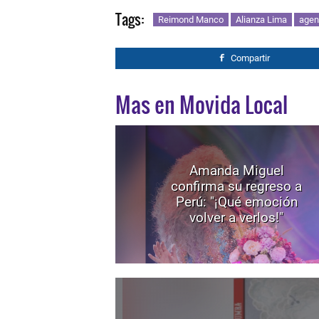
Tags:
Reimond Manco
Alianza Lima
agen
Compartir
Mas en Movida Local
Amanda Miguel
confirma su regreso a
Perú: "¡Qué emoción
volver a verlos!"