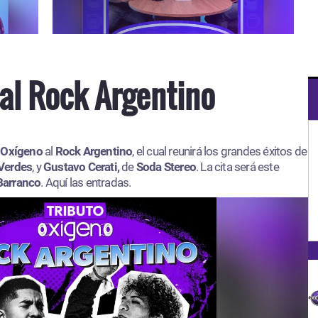
al Rock Argentino
 Oxígeno
al
Rock Argentino
, el cual reunirá los grandes éxitos de
Verdes
, y
Gustavo Cerati,
de
Soda Stereo
. La cita será este
Barranco
. Aquí las entradas.​