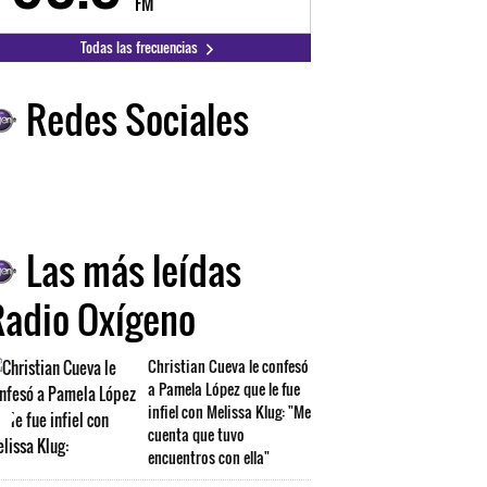
FM
FM
Todas las frecuencias
Redes Sociales
Las más leídas
Radio Oxígeno
Christian Cueva le confesó
a Pamela López que le fue
infiel con Melissa Klug: "Me
cuenta que tuvo
encuentros con ella"