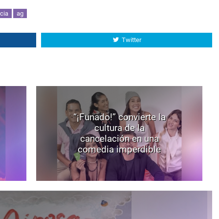
cia
ag
Twitter
“¡Funado!” convierte la
cultura de la
cancelación en una
comedia imperdible