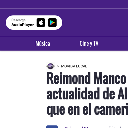
Descarga
AudioPlayer
Música
Cine y TV
MOVIDA LOCAL
Reimond Manco 
actualidad de Al
que en el camer