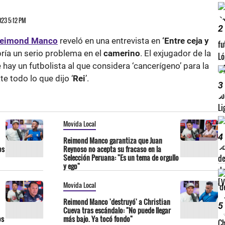
M
2023 5:12 PM
2
eimond Manco
reveló en una entrevista en
‘Entre ceja y
ría un serio problema en el
camerino
. El exjugador de la
 hay un futbolista al que considera ‘cancerígeno’ para la
te todo lo que dijo ‘
Rei
’.
3
Movida Local
4
Reimond Manco garantiza que Juan
os
Reynoso no acepta su fracaso en la
Selección Peruana: "Es un tema de orgullo
y ego"
Movida Local
Reimond Manco 'destruyó' a Christian
5
Cueva tras escándalo: "No puede llegar
os
más bajo. Ya tocó fondo"