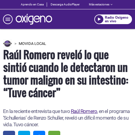
Aprendo en Casa
Descarga AudioPlayer
Más estaciones
Radio Oxígeno
en vivo
MOVIDA LOCAL
Raúl Romero reveló lo que
sintió cuando le detectaron un
tumor maligno en su intestino:
“Tuve cáncer”
En la reciente entrevista que tuvo
Raúl Romero
, en el programa
‘Schullerias’ de Renzo Schuller, reveló un difícil momento de su
vida. Tuvo cáncer.