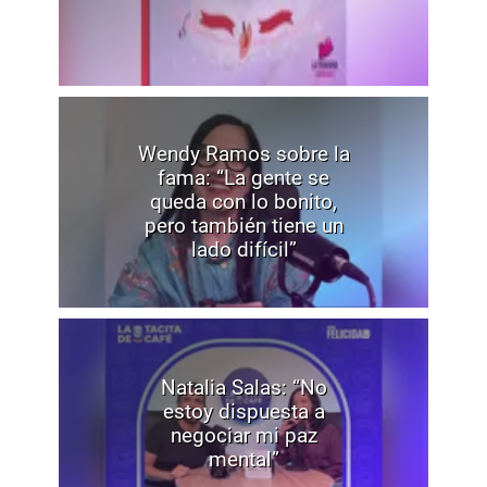
Wendy Ramos sobre la
fama: “La gente se
queda con lo bonito,
pero también tiene un
lado difícil”
Natalia Salas: “No
estoy dispuesta a
negociar mi paz
mental”