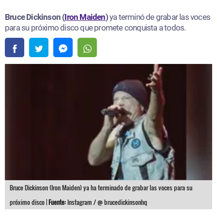
Bruce Dickinson (
Iron Maiden
)
ya terminó de grabar las voces
para su próximo disco que promete conquista a todos.
Bruce Dickinson (Iron Maiden) ya ha terminado de grabar las voces para su
próximo disco |
Fuente:
Instagram / @ brucedickinsonhq