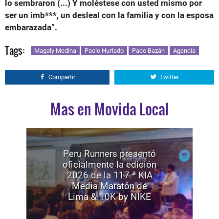
lo sembraron (...) Y moléstese con usted mismo por
ser un imb***, un desleal con la familia y con la esposa
embarazada”.
Tags:
Magaly Medina
Paolo Hurtado
Paco Bazán
Agencia
Compartir
Twitter
Mas en Movida Local
Peru Runners presentó
oficialmente la edición
2026 de la 117.ª KIA
Media Maratón de
Lima & 10K by NIKE