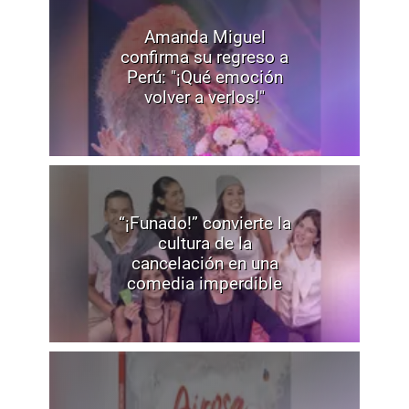
Amanda Miguel
confirma su regreso a
Perú: "¡Qué emoción
volver a verlos!"
“¡Funado!” convierte la
cultura de la
cancelación en una
comedia imperdible