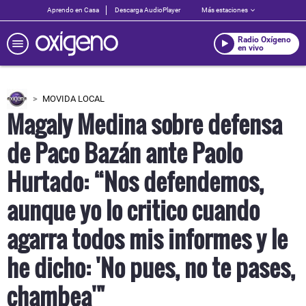
Aprendo en Casa
Descarga AudioPlayer
Más estaciones
Radio Oxígeno
en vivo
MOVIDA LOCAL
Magaly Medina sobre defensa
de Paco Bazán ante Paolo
Hurtado: “Nos defendemos,
aunque yo lo critico cuando
agarra todos mis informes y le
he dicho: 'No pues, no te pases,
chambea'"