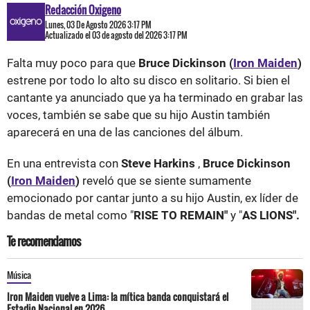
Redacción Oxigeno
Lunes, 03 De Agosto 2026 3:17 PM
Actualizado el 03 de agosto del 2026 3:17 PM
Falta muy poco para que
Bruce Dickinson (
Iron Maiden
)
estrene por todo lo alto su disco en solitario. Si bien el
cantante ya anunciado que ya ha terminado en grabar las
voces, también se sabe que su hijo Austin también
aparecerá en una de las canciones del álbum.
En una entrevista con
Steve Harkins
,
Bruce Dickinson
(
Iron Maiden
)
reveló que se siente sumamente
emocionado por cantar junto a su hijo Austin, ex líder de
bandas de metal como "
RISE TO REMAIN"
y "
AS LIONS".
Te recomendamos
Música
Iron Maiden vuelve a Lima: la mítica banda conquistará el
Estadio Nacional en 2026