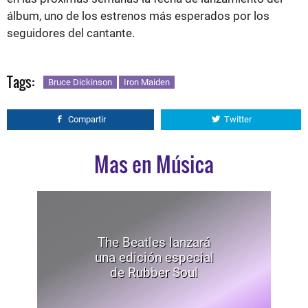
álbum, uno de los estrenos más esperados por los
seguidores del cantante.
Tags:
Bruce Dickinson
Iron Maiden
Compartir
Twitter
Mas en Música
The Beatles lanzará
una edición especial
de Rubber Soul