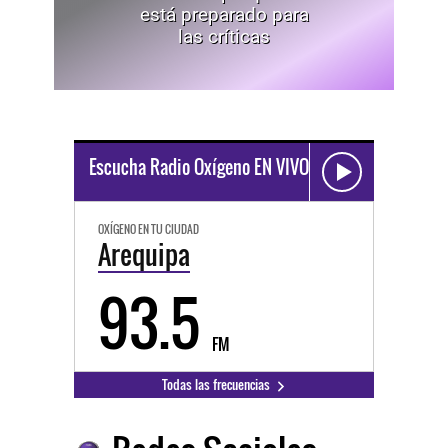
está preparado para
las críticas
Escucha Radio Oxígeno EN VIVO
OXÍGENO EN TU CIUDAD
Arequipa
93.5
FM
Todas las frecuencias