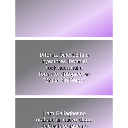
Difonía, Dalevuelta e
Inyectores llevan el
rock nacional a
formato sinfónico en
“Brutal Sinfónico”
Liam Gallagher no
grabará un nuevo disco
de Oasis porque no