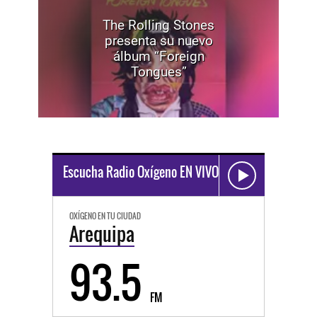
The Rolling Stones
presenta su nuevo
álbum “Foreign
Tongues”
Escucha Radio Oxígeno EN VIVO
OXÍGENO EN TU CIUDAD
Arequipa
93.5
FM