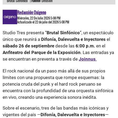
“Brutal Sinfónico” |
Fuente:
Difusión
Redacción Oxigeno
Miércoles, 22 De Julio 2026 5:08 PM
Actualizado el 22 de julio del 2026 5:08 PM
Studio Tres presenta “
Brutal Sinfónico
”, un espectáculo
único que reunirá a
Difonía, Dalevuelta e Inyectores
el
sábado 26 de septiembre
desde las
6:00 p.m.
en el
Anfiteatro del Parque de la Exposición
. Las entradas ya
se encuentran en preventa a través de
Joinnus
.
El rock nacional da un paso más allá de sus propios
límites con una propuesta que rompe esquemas: la
potencia cruda del punk y el hard rock peruano se
encuentra con la profundidad de una orquesta sinfónica
en vivo, creando una experiencia sonora inédita.
Sobre el escenario, tres de las bandas más icónicas y
vigentes del país —
Difonía, Dalevuelta e Inyectores
—