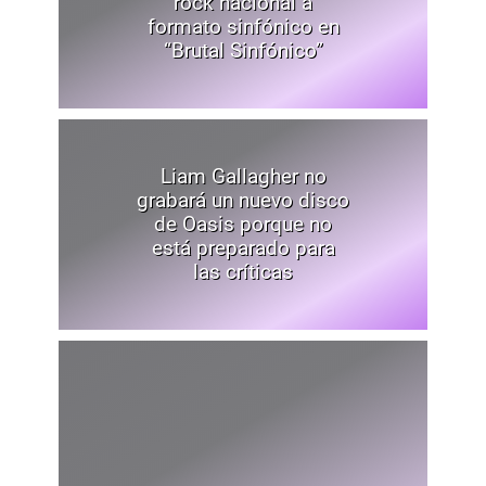
rock nacional a
formato sinfónico en
“Brutal Sinfónico”
Liam Gallagher no
grabará un nuevo disco
de Oasis porque no
está preparado para
las críticas