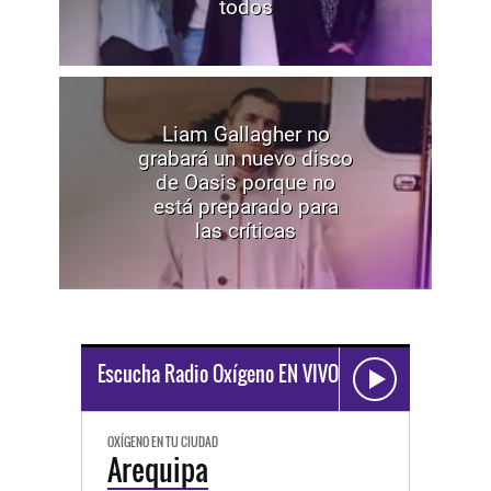
todos
Liam Gallagher no
grabará un nuevo disco
de Oasis porque no
está preparado para
las críticas
Escucha Radio Oxígeno EN VIVO
OXÍGENO EN TU CIUDAD
Arequipa