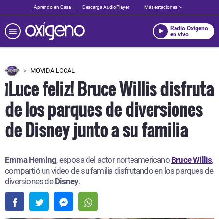
Aprendo en Casa
Descarga AudioPlayer
Más estaciones
Radio Oxígeno
en vivo
MOVIDA LOCAL
¡Luce feliz! Bruce Willis disfruta
de los parques de diversiones
de Disney junto a su familia
Emma Heming
, esposa del actor norteamericano
Bruce Willis
,
compartió un video de su familia disfrutando en los parques de
diversiones de
Disney
.