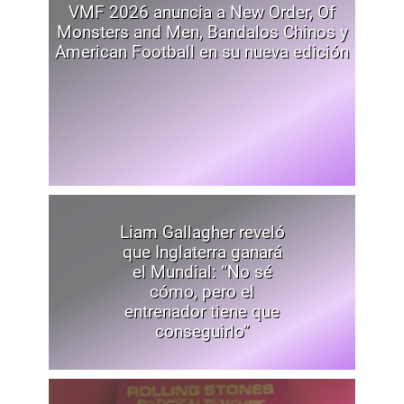
VMF 2026 anuncia a New Order, Of
Monsters and Men, Bandalos Chinos y
American Football en su nueva edición
Liam Gallagher reveló
que Inglaterra ganará
el Mundial: “No sé
cómo, pero el
entrenador tiene que
conseguirlo”