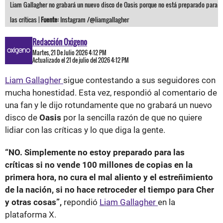
Liam Gallagher no grabará un nuevo disco de Oasis porque no está preparado para
las críticas |
Fuente:
Instagram /@liamgallagher
Redacción Oxigeno
Martes, 21 De Julio 2026 4:12 PM
Actualizado el 21 de julio del 2026 4:12 PM
Liam Gallagher
sigue contestando a sus seguidores con
mucha honestidad. Esta vez, respondió al comentario de
una fan y le dijo rotundamente que no grabará un nuevo
disco de
Oasis
por la sencilla razón de que no quiere
lidiar con las críticas y lo que diga la gente.
“NO. Simplemente no estoy preparado para las
críticas si no vende 100 millones de copias en la
primera hora, no cura el mal aliento y el estreñimiento
de la nación, si no hace retroceder el tiempo para Cher
y otras cosas”,
repondió
Liam Gallagher
en la
plataforma X.