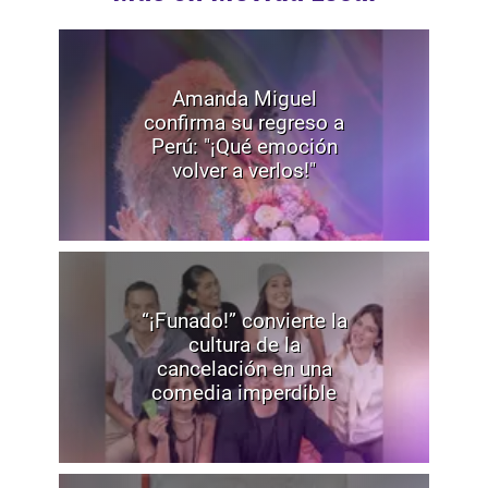
Amanda Miguel
confirma su regreso a
Perú: "¡Qué emoción
volver a verlos!"
“¡Funado!” convierte la
cultura de la
cancelación en una
comedia imperdible