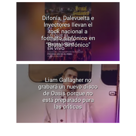
Difonía, Dalevuelta e
Inyectores llevan el
rock nacional a
formato sinfónico en
“Brutal Sinfónico”
Liam Gallagher no
grabará un nuevo disco
de Oasis porque no
está preparado para
las críticas