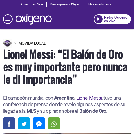
Aprendo en Casa
Descarga AudioPlayer
Más estaciones
Radio Oxígeno
en vivo
MOVIDA LOCAL
Lionel Messi: “El Balón de Oro
es muy importante pero nunca
le di importancia”
El campeón mundial con
Argentina
,
Lionel Messi
, tuvo una
conferencia de prensa donde reveló algunos aspectos de su
llegada a la
MLS
y su opinión sobre el
Balón de Oro.