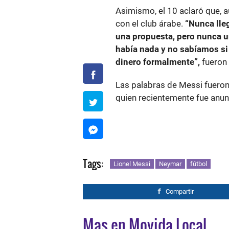
Asimismo, el 10 aclaró que, a
con el club árabe.
“Nunca lle
una propuesta, pero nunca u
había nada y no sabíamos si
dinero formalmente”,
fueron 
Las palabras de Messi fuero
quien recientemente fue anun
Tags:
Lionel Messi
Neymar
fútbol
Compartir
Mas en Movida Local