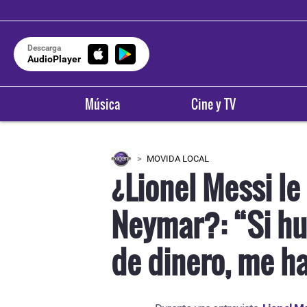
Descarga
AudioPlayer
Música
Cine y TV
MOVIDA LOCAL
¿Lionel Messi le
Neymar?: “Si hu
de dinero, me ha