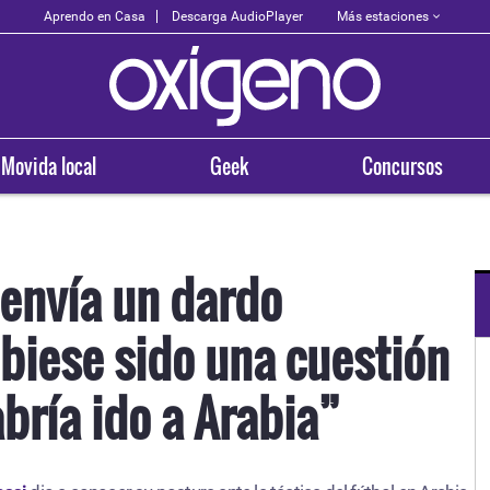
Más estaciones
Aprendo en Casa
Descarga AudioPlayer
Movida local
Geek
Concursos
 envía un dardo
biese sido una cuestión
OXÍGENO EN TU CIUDAD
Arequipa
bría ido a Arabia”
93.5