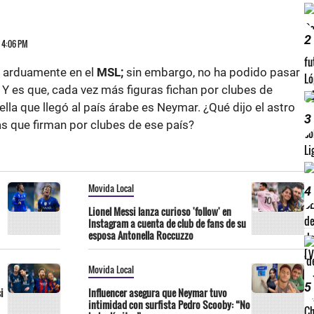
2
3 4:06 PM
 arduamente en el
MSL;
sin embargo, no ha podido pasar
l. Y es que, cada vez más figuras fichan por clubes de
ella que llegó al país árabe es Neymar. ¿Qué dijo el astro
3
as que firman por clubes de ese país?
Movida Local
4
Lionel Messi lanza curioso 'follow' en
Instagram a cuenta de club de fans de su
esposa Antonella Roccuzzo
Movida Local
5
i
Influencer asegura que Neymar tuvo
intimidad con surfista Pedro Scooby: “No