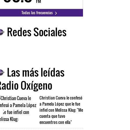
FM
FM
Todas las frecuencias
Redes Sociales
Las más leídas
Radio Oxígeno
Christian Cueva le confesó
a Pamela López que le fue
infiel con Melissa Klug: "Me
cuenta que tuvo
encuentros con ella"