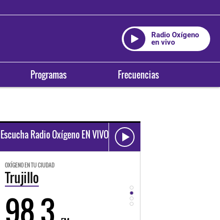
Radio Oxígeno
en vivo
Programas
Frecuencias
Escucha Radio Oxígeno EN VIVO
OXÍGENO EN TU CIUDAD
OXÍGENO EN TU CIUDAD
Trujillo
Huancayo
98.3
94.3