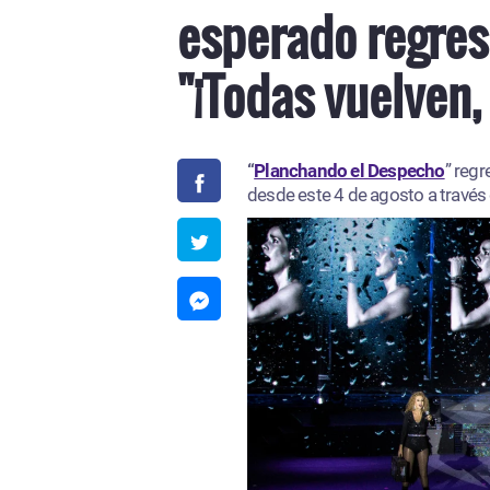
esperado regres
"¡Todas vuelven,
“
Planchando el Despecho
” regr
desde este 4 de agosto a través