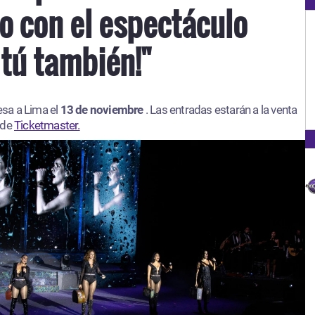
o con el espectáculo
 tú también!"
esa a Lima el
13 de noviembre
. Las entradas estarán a la venta
 de
Ticketmaster.