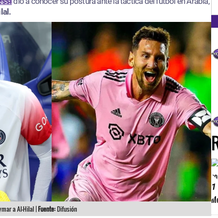
FM
essi
dio a conocer su postura ante la táctica del fútbol en Arabia,
lal.
1
mar a Al-Hilal |
Fuente:
Difusión