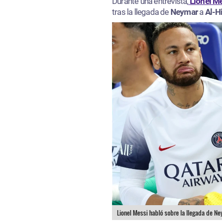
Durante una entrevista,
Lionel M
tras la llegada de
Neymar
a
Al-Hi
Lionel Messi habló sobre la llegada de Ney