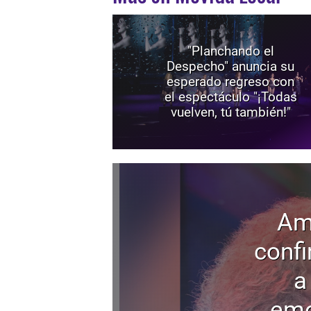
"Planchando el
Despecho" anuncia su
esperado regreso con
el espectáculo "¡Todas
vuelven, tú también!"
Am
confi
a
emo