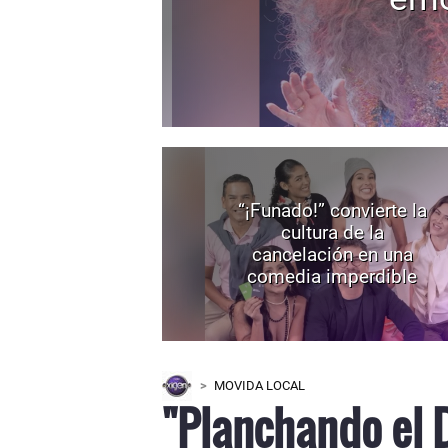
“¡Funado!” convierte la
cultura de la
cancelación en una
comedia imperdible
MOVIDA LOCAL
"Planchando el 