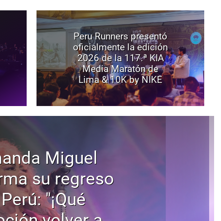
Peru Runners presentó
oficialmente la edición
2026 de la 117.ª KIA
Media Maratón de
Lima & 10K by NIKE
anda Miguel
rma su regreso
 Perú: "¡Qué
ción volver a