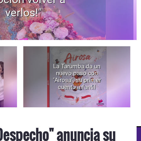
verlos!"
La Tarumba da un
nuevo paso con
"Airosa", su primer
cuento infantil
Despecho" anuncia su