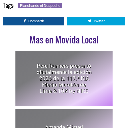
Tags:
Planchando el Despecho
Compartir
Twitter
Mas en Movida Local
Peru Runners presentó
oficialmente la edición
2026 de la 117.ª KIA
Media Maratón de
Lima & 10K by NIKE
Amanda Miguel