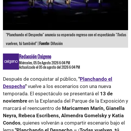
"Planchando el Despecho" anuncia su esperado regreso con el espectáculo "¡Todas
vuelven, tú también!" |
Fuente:
Difusión
Redacción Oxigeno
Miércoles, 05 De Agosto 2026 6:04 PM
Actualizado el 05 de agosto del 2026 6:04 PM
Después de conquistar al público,
"
Planchando el
Despecho
"
vuelve a los escenarios con una nueva
temporada. El espectáculo se presentará el
13 de
noviembre
en la Explanada del Parque de la Exposición y
marcará el reencuentro de
Maricarmen Marín, Gianella
Neyra, Rebeca Escribens, Almendra Gomelsky y Katia
Condos
, quienes volverán a compartir escenario bajo el
lema
"Planchando el Despecho – ¡Todas vuelven, tú