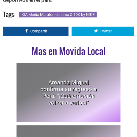
deportivos en el país.
Tags:
KIA Media Maratón de Lima & 10K by NIKE
Compartir
Twitter
Mas en Movida Local
Amanda Miguel
confirma su regreso a
Perú: "¡Qué emoción
volver a verlos!"