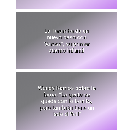
La Tarumba da un
nuevo paso con
"Airosa", su primer
cuento infantil
Wendy Ramos sobre la
fama: “La gente se
queda con lo bonito,
pero también tiene un
lado difícil”