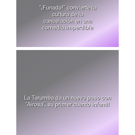
“¡Funado!” convierte la
cultura de la
cancelación en una
comedia imperdible
La Tarumba da un nuevo paso con
"Airosa", su primer cuento infantil