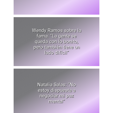
Wendy Ramos sobre la
fama: “La gente se
queda con lo bonito,
pero también tiene un
lado difícil”
Natalia Salas: “No
estoy dispuesta a
negociar mi paz
mental”