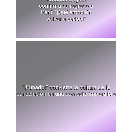
confirma su regreso a
Perú: "¡Qué emoción
volver a verlos!"
“¡Funado!” convierte la cultura de la
cancelación en una comedia imperdible