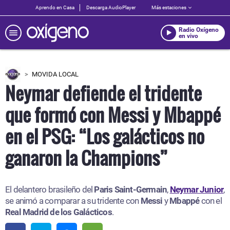
Aprendo en Casa
Descarga AudioPlayer
Más estaciones
Radio Oxígeno
en vivo
MOVIDA LOCAL
Neymar defiende el tridente
que formó con Messi y Mbappé
en el PSG: “Los galácticos no
ganaron la Champions”
El delantero brasileño del
Paris Saint-Germain
,
Neymar Junior
,
se animó a comparar a su tridente con
Messi
y
Mbappé
con el
Real Madrid
de los
Galácticos
.