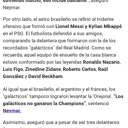
sufriendo mucho, eso incide bastante”
, aseguró
Neymar.
Por otro lado, el astro brasileño se refirió al tridente
ofensivo que formó con
Lionel Messi y Kylian Mbappé
en el PSG. El futbolista defendió a sus amigos,
comparando la delantera que formaron con la de los
recordados "galácticos" del Real Madrid. Como se
recuerda, aquel equipo de ensueño de la casa blanca
estuvo conformado por las leyendas
Ronaldo Nazario
,
Luis Figo
,
Zinedine Zidane
,
Roberto
Carlos
,
Raúl
González
y
David Beckham
.
Al igual que el brasileño, el argentino y el fránces, los
"galácticos" tampoco lograron levantar la 'Orejona'.
“Los
galácticos no ganaron la Champions”
, sentenció
Neymar.
Asimismo, aseguró que a pesar de ser tres delanteros