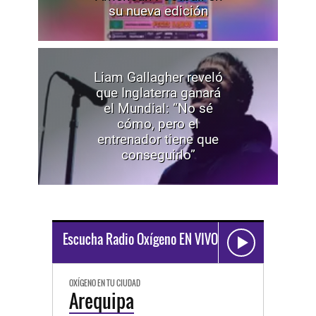
su nueva edición
Liam Gallagher reveló
que Inglaterra ganará
el Mundial: “No sé
cómo, pero el
entrenador tiene que
conseguirlo”
Escucha Radio Oxígeno EN VIVO
OXÍGENO EN TU CIUDAD
Arequipa