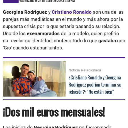
Actualizado el 24 de abril del 2023 5:18 PM
Georgina Rodríguez
y
Cristiano Ronaldo
son una de las
parejas más mediáticas en el mundo y más ahora por la
supuesta crisis por la que estaría pasando su relación.
Uno de los
exenamorados
de la modelo, quien prefirió
no revelar su identidad, confesó todo lo que
gastaba
con
‘Gio’ cuando estaban juntos.
Noticia Relacionada
¿Cristiano Ronaldo y Georgina
Rodríguez podrían terminar su
relación?: "No están bien"
¡Dos mil euros mensuales!
Los inicios de
Georgina Rodríguez
no fueron nada