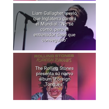
Liam Gallagher reveló
que Inglaterra ganará
el Mundial: “No sé
cómo, pero el
entrenador tiene que
conseguirlo”
The Rolling Stones
presenta su nuevo
álbum “Foreign
Tongues”