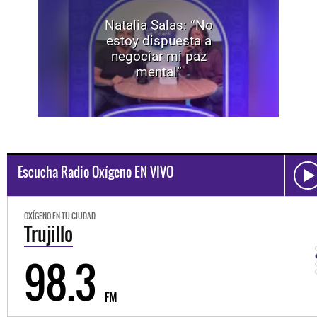
Natalia Salas: “No
estoy dispuesta a
negociar mi paz
mental”
Escucha Radio Oxígeno EN VIVO
OXÍGENO EN TU CIUDAD
Trujillo
98.3
FM