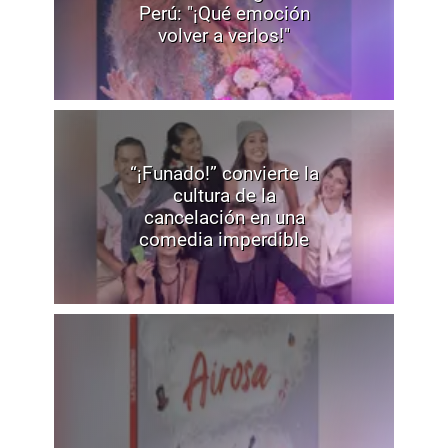
Perú: "¡Qué emoción
volver a verlos!"
“¡Funado!” convierte la
cultura de la
cancelación en una
comedia imperdible