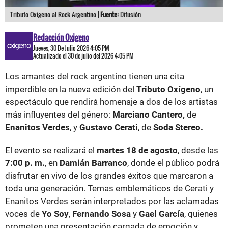
Tributo Oxígeno al Rock Argentino |
Fuente:
Difusión
Redacción Oxigeno
Jueves, 30 De Julio 2026 4:05 PM
Actualizado el 30 de julio del 2026 4:05 PM
Los amantes del rock argentino tienen una cita
imperdible en la nueva edición del
Tributo Oxígeno
, un
espectáculo que rendirá homenaje a dos de los artistas
más influyentes del género:
Marciano Cantero,
de
Enanitos Verdes
, y
Gustavo Cerati
, de
Soda Stereo.
El evento se realizará el
martes 18 de agosto
, desde las
7:00 p. m.
, en
Damián Barranco
, donde el público podrá
disfrutar en vivo de los grandes éxitos que marcaron a
toda una generación. Temas emblemáticos de Cerati y
Enanitos Verdes serán interpretados por las aclamadas
voces de
Yo Soy
,
Fernando Sosa
y
Gael García
, quienes
prometen una presentación cargada de emoción y