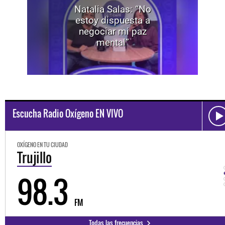
Natalia Salas: “No
estoy dispuesta a
negociar mi paz
mental”
Escucha Radio Oxígeno EN VIVO
OXÍGENO EN TU CIUDAD
Trujillo
98.3
FM
Todas las frecuencias