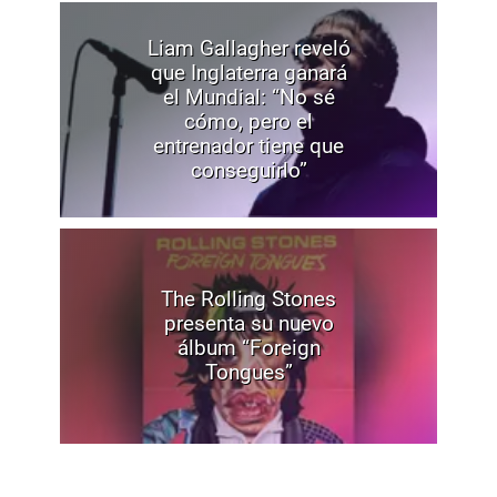
Liam Gallagher reveló
que Inglaterra ganará
el Mundial: “No sé
cómo, pero el
entrenador tiene que
conseguirlo”
The Rolling Stones
presenta su nuevo
álbum “Foreign
Tongues”