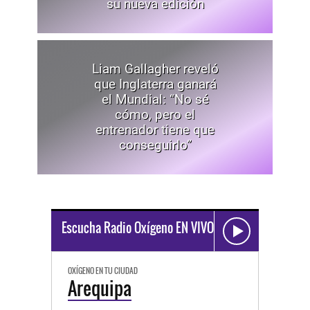
su nueva edición
Liam Gallagher reveló
que Inglaterra ganará
el Mundial: “No sé
cómo, pero el
entrenador tiene que
conseguirlo”
Escucha Radio Oxígeno EN VIVO
OXÍGENO EN TU CIUDAD
Arequipa