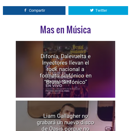
Compartir
Twitter
Mas en Música
Difonía, Dalevuelta e
Inyectores llevan el
rock nacional a
formato sinfónico en
“Brutal Sinfónico”
Liam Gallagher no
grabará un nuevo disco
de Oasis porque no