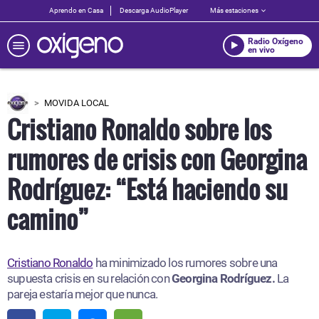
Aprendo en Casa
Descarga AudioPlayer
Más estaciones
Radio Oxígeno
en vivo
MOVIDA LOCAL
Cristiano Ronaldo sobre los
rumores de crisis con Georgina
Rodríguez: “Está haciendo su
camino”
Cristiano Ronaldo
ha minimizado los rumores sobre una
supuesta crisis en su relación con
Georgina Rodríguez.
La
pareja estaría mejor que nunca.