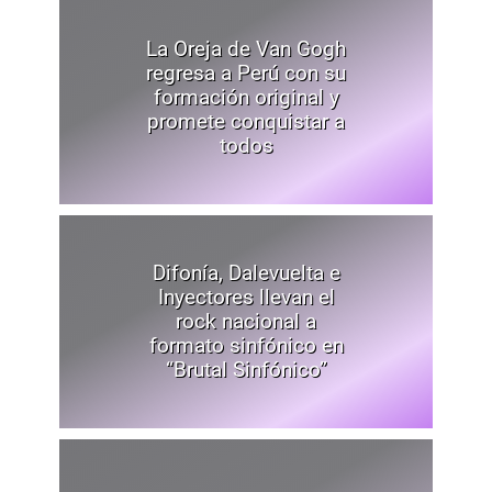
La Oreja de Van Gogh
regresa a Perú con su
formación original y
promete conquistar a
todos
Difonía, Dalevuelta e
Inyectores llevan el
rock nacional a
formato sinfónico en
“Brutal Sinfónico”