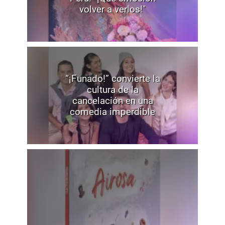
volver a verlos!"
“¡Funado!” convierte la
cultura de la
cancelación en una
comedia imperdible