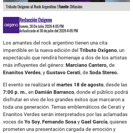
Tributo Oxígeno al Rock Argentino |
Fuente:
Difusión
Redacción Oxigeno
Jueves, 30 De Julio 2026 4:05 PM
Actualizado el 30 de julio del 2026 4:05 PM
Los amantes del rock argentino tienen una cita
imperdible en la nueva edición del
Tributo Oxígeno
, un
espectáculo que rendirá homenaje a dos de los artistas
más influyentes del género:
Marciano Cantero,
de
Enanitos Verdes
, y
Gustavo Cerati
, de
Soda Stereo.
El evento se realizará el
martes 18 de agosto
, desde las
7:00 p. m.
, en
Damián Barranco
, donde el público podrá
disfrutar en vivo de los grandes éxitos que marcaron a
toda una generación. Temas emblemáticos de Cerati y
Enanitos Verdes serán interpretados por las aclamadas
voces de
Yo Soy
,
Fernando Sosa
y
Gael García
, quienes
prometen una presentación cargada de emoción y