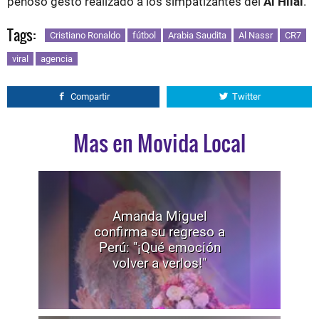
penoso gesto realizado a los simpatizantes del
Al Hilal
.
Tags:
Cristiano Ronaldo
fútbol
Arabia Saudita
Al Nassr
CR7
viral
agencia
Compartir
Twitter
Mas en Movida Local
Amanda Miguel
confirma su regreso a
Perú: "¡Qué emoción
volver a verlos!"