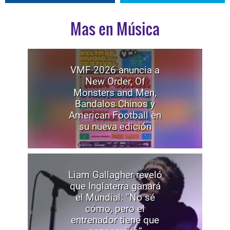
Mas en Música
VMF 2026 anuncia a
New Order, Of
Monsters and Men,
Bandalos Chinos y
American Football en
su nueva edición
Liam Gallagher reveló
que Inglaterra ganará
el Mundial: “No sé
cómo, pero el
entrenador tiene que