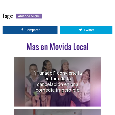
Tags:
Amanda Miguel
Compartir
Twitter
Mas en Movida Local
“¡Funado!” convierte la
cultura de la
cancelación en una
comedia imperdible