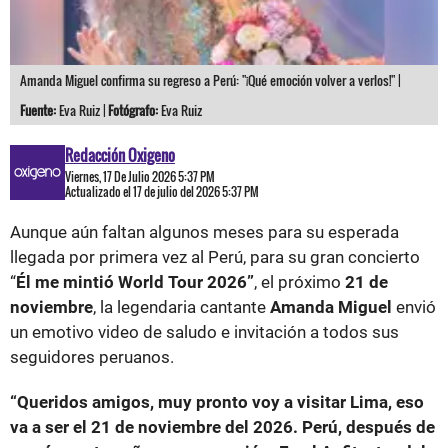
Amanda Miguel confirma su regreso a Perú: "¡Qué emoción volver a verlos!" |
Fuente:
Eva Ruiz |
Fotógrafo:
Eva Ruiz
Redacción Oxigeno
Viernes, 17 De Julio 2026 5:37 PM
Actualizado el 17 de julio del 2026 5:37 PM
Aunque aún faltan algunos meses para su esperada
llegada por primera vez al Perú, para su gran concierto
“
Él me mintió World Tour 2026”
, el próximo
21 de
noviembre
, la legendaria cantante
Amanda Miguel
envió
un emotivo video de saludo e invitación a todos sus
seguidores peruanos.
“Queridos amigos, muy pronto voy a visitar Lima, eso
va a ser el 21 de noviembre del 2026. Perú, después de