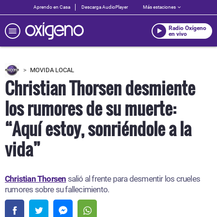
Aprendo en Casa
Descarga AudioPlayer
Más estaciones
Radio Oxígeno
en vivo
MOVIDA LOCAL
Christian Thorsen desmiente
los rumores de su muerte:
“Aquí estoy, sonriéndole a la
vida”
Christian Thorsen
salió al frente para desmentir los crueles
rumores sobre su fallecimiento.