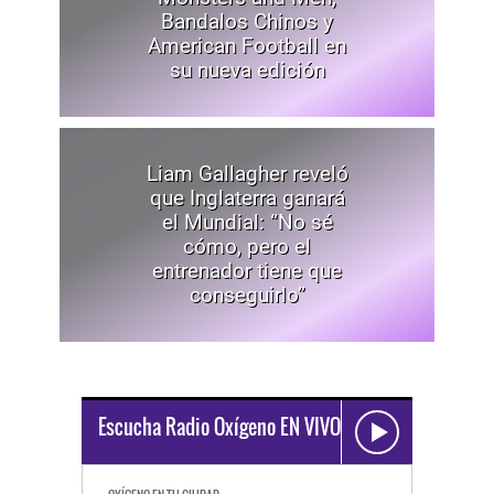
Bandalos Chinos y
American Football en
su nueva edición
Liam Gallagher reveló
que Inglaterra ganará
el Mundial: “No sé
cómo, pero el
entrenador tiene que
conseguirlo”
Escucha Radio Oxígeno EN VIVO