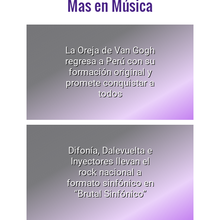
Mas en Música
La Oreja de Van Gogh
regresa a Perú con su
formación original y
promete conquistar a
todos
Difonía, Dalevuelta e
Inyectores llevan el
rock nacional a
formato sinfónico en
“Brutal Sinfónico”