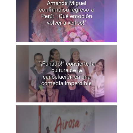
Amanda Miguel
confirma su regreso a
Perú: "¡Qué emoción
volver a verlos!"
“¡Funado!” convierte la
cultura de la
cancelación en una
comedia imperdible