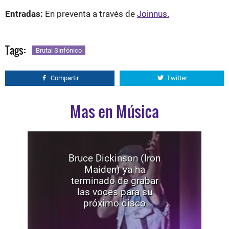
Entradas:
En preventa a través de
Joinnus.
Tags:
Brutal Sinfónico
Compartir
Twitter
Mas en Música
Bruce Dickinson (Iron
Maiden) ya ha
terminado de grabar
las voces para su
próximo disco