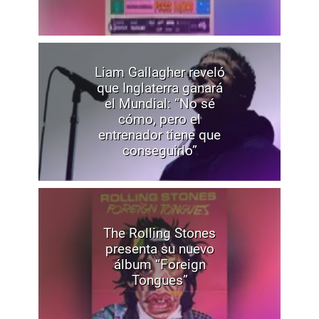
Liam Gallagher reveló
que Inglaterra ganará
el Mundial: “No sé
cómo, pero el
entrenador tiene que
conseguirlo”
The Rolling Stones
presenta su nuevo
álbum “Foreign
Tongues”