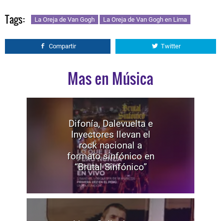
Tags:
La Oreja de Van Gogh
La Oreja de Van Gogh en Lima
Compartir
Twitter
Mas en Música
Difonía, Dalevuelta e
Inyectores llevan el
rock nacional a
formato sinfónico en
“Brutal Sinfónico”