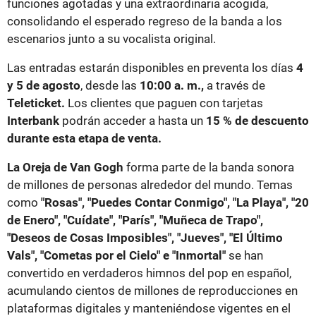
funciones agotadas y una extraordinaria acogida,
consolidando el esperado regreso de la banda a los
escenarios junto a su vocalista original.
Las entradas estarán disponibles en preventa los días
4
y 5 de agosto
, desde las
10:00 a. m.,
a través de
Teleticket.
Los clientes que paguen con tarjetas
Interbank
podrán acceder a hasta un
15 % de descuento
durante esta etapa de venta.
La Oreja de Van Gogh
forma parte de la banda sonora
de millones de personas alrededor del mundo. Temas
como
"Rosas", "Puedes Contar Conmigo", "La Playa", "20
de Enero", "Cuídate", "París", "Muñeca de Trapo",
"Deseos de Cosas Imposibles", "Jueves", "El Último
Vals", "Cometas por el Cielo" e "Inmortal"
se han
convertido en verdaderos himnos del pop en español,
acumulando cientos de millones de reproducciones en
plataformas digitales y manteniéndose vigentes en el