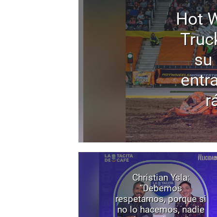
Hot 
Truc
su 
entr
r
Christian Ysla:
“Debemos
respetarnos, porque si
no lo hacemos, nadie