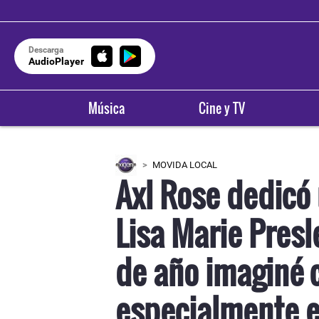
Descarga
AudioPlayer
Música
Cine y TV
MOVIDA LOCAL
Axl Rose dedicó
Lisa Marie Presl
de año imaginé c
especialmente e