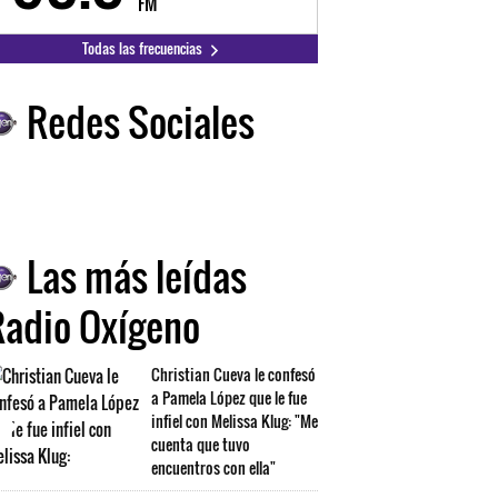
FM
FM
Todas las frecuencias
Redes Sociales
Las más leídas
Radio Oxígeno
Christian Cueva le confesó
a Pamela López que le fue
infiel con Melissa Klug: "Me
cuenta que tuvo
encuentros con ella"