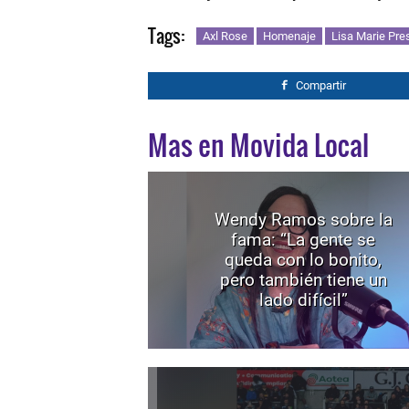
Tags:
Axl Rose
Homenaje
Lisa Marie Pre
Compartir
Mas en Movida Local
Wendy Ramos sobre la
fama: “La gente se
queda con lo bonito,
pero también tiene un
lado difícil”