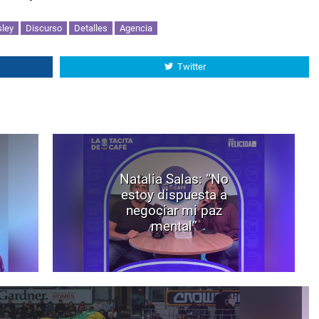
sley
Discurso
Detalles
Agencia
Twitter
Natalia Salas: “No
estoy dispuesta a
negociar mi paz
mental”