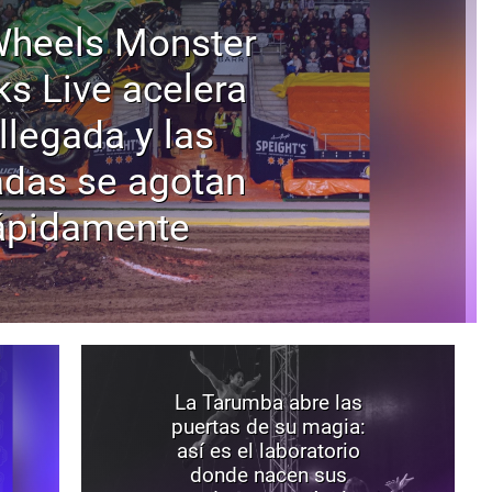
Wheels Monster
ks Live acelera
llegada y las
adas se agotan
ápidamente
La Tarumba abre las
puertas de su magia:
así es el laboratorio
donde nacen sus