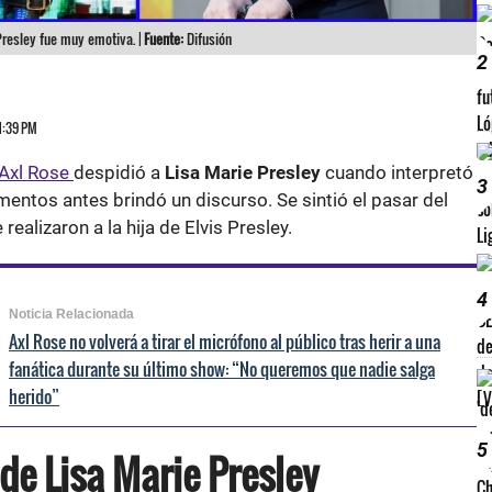
Presley fue muy emotiva. |
Fuente:
Difusión
2
 1:39 PM
Axl Rose
despidió a
Lisa Marie Presley
cuando interpretó
3
ntos antes brindó un discurso. Se sintió el pasar del
realizaron a la hija de Elvis Presley.
4
Noticia Relacionada
Axl Rose no volverá a tirar el micrófono al público tras herir a una
fanática durante su último show: “No queremos que nadie salga
herido”
5
 de Lisa Marie Presley