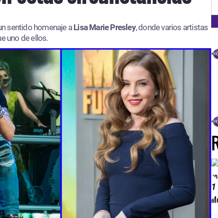
FM
n un sentido homenaje a
Lisa Marie Presley
, donde varios artistas
e uno de ellos.
1