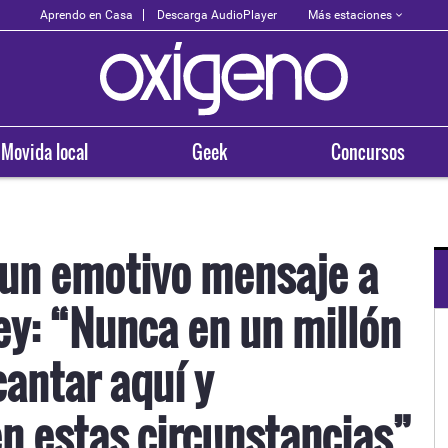
Más estaciones
Aprendo en Casa
Descarga AudioPlayer
Movida local
Geek
Concursos
 un emotivo mensaje a
ey: “Nunca en un millón
OXÍGENO EN TU CIUDAD
Arequipa
antar aquí y
93.5
n estas circunstancias”