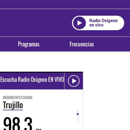
Radio Oxígeno
en vivo
Programas
Frecuencias
Escucha Radio Oxígeno EN VIVO
OXÍGENO EN TU CIUDAD
OXÍGENO EN TU CIUDAD
Trujillo
Huancayo
98.3
94.3