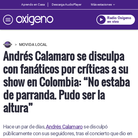
Aprendo en Casa
Descarga AudioPlayer
Más estaciones
Radio Oxígeno
en vivo
MOVIDA LOCAL
Andrés Calamaro se disculpa
con fanáticos por críticas a su
show en Colombia: “No estaba
de parranda. Pudo ser la
altura”
Hace un par de días,
Andrés Calamaro
se disculpó
públicamente con sus seguidores, tras el concierto que dio en