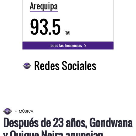
Arequipa
93.5
FM
Todas las frecuencias
Redes Sociales
MÚSICA
Después de 23 años, Gondwana
y Quique Neira anuncian