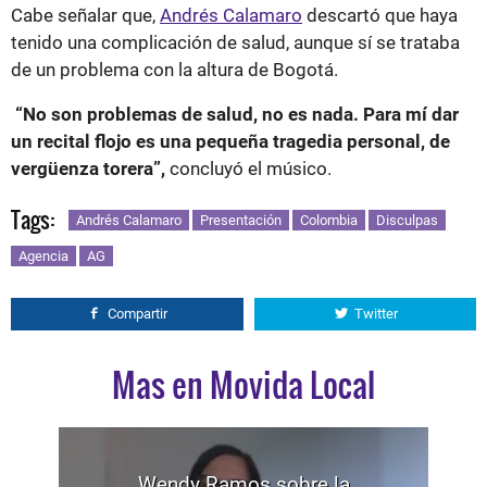
Cabe señalar que,
Andrés Calamaro
descartó que haya
tenido una complicación de salud, aunque sí se trataba
de un problema con la altura de Bogotá.
“No son problemas de salud, no es nada. Para mí dar
un recital flojo es una pequeña tragedia personal, de
vergüenza torera”,
concluyó el músico.
Tags:
Andrés Calamaro
Presentación
Colombia
Disculpas
Agencia
AG
Compartir
Twitter
Mas en Movida Local
Wendy Ramos sobre la