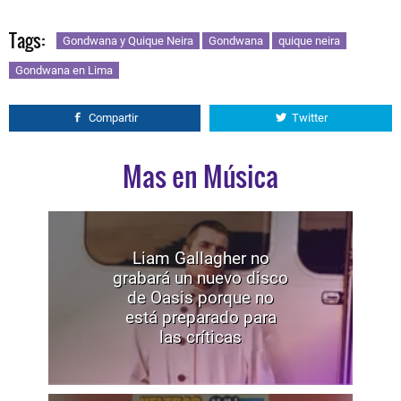
Tags:
Gondwana y Quique Neira
Gondwana
quique neira
Gondwana en Lima
Compartir
Twitter
Mas en Música
Liam Gallagher no
grabará un nuevo disco
de Oasis porque no
está preparado para
las críticas