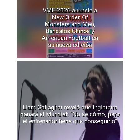
VMF 2026 anuncia a
New Order, Of
Monsters and Men,
Bandalos Chinos y
American Football en
su nueva edición
Liam Gallagher reveló que Inglaterra
ganará el Mundial: “No sé cómo, pero
el entrenador tiene que conseguirlo”