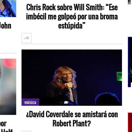
Chris Rock sobre Will Smith: “Ese
imbécil me golpeó por una broma
 John
estúpida”
música
¿David Coverdale se amistará con
por
Robert Plant?