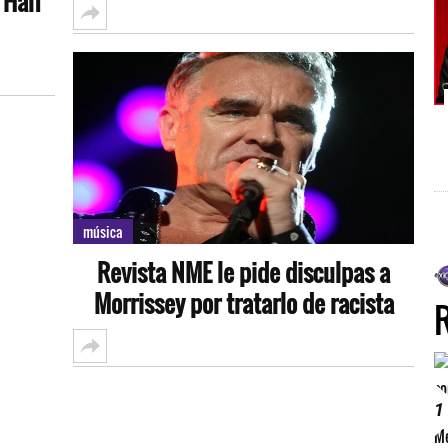
 Half
música
Revista NME le pide disculpas a
Morrissey por tratarlo de racista
1