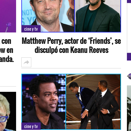
OXÍGENO EN TU CIUDAD
Arequipa
cine y tv
93.5
 con
Matthew Perry, actor de ‘Friends’, se
FM
ow en
disculpó con Keanu Reeves
anda.
cine y tv