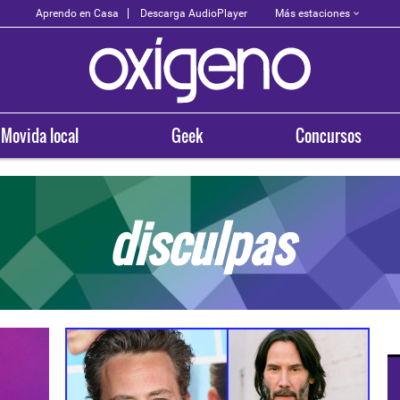
Más estaciones
Aprendo en Casa
Descarga AudioPlayer
Movida local
Geek
Concursos
disculpas