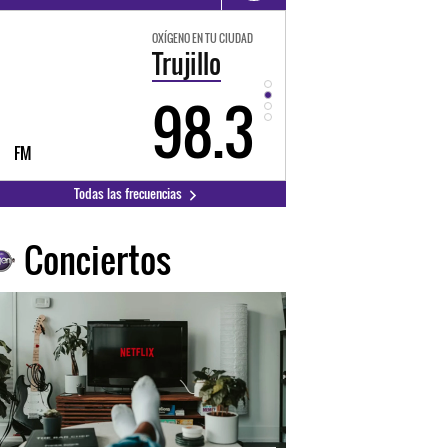
OXÍGENO EN TU CIUDAD
OXÍGENO EN TU CIUDAD
Trujillo
Huancayo
98.3
94.3
FM
FM
Todas las frecuencias
Conciertos