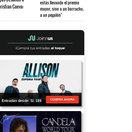
estás llevando el premio
mayor, sino a un borracho,
a un pegalón"
COMPRA AHORA
Entradas desde: S/. 189