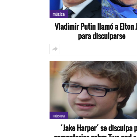
música
Vladimir Putin llamó a Elton
para disculparse
música
´Jake Harper´ se disculpa 