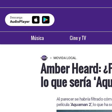
Descarga
AudioPlayer
Música
Cine y TV
MOVIDA LOCAL
Amber Heard: ¿Fi
lo que sería ‘A
Al parecer se habría filtrado cóm
película ‘
Aquaman 2
’, lo que ha