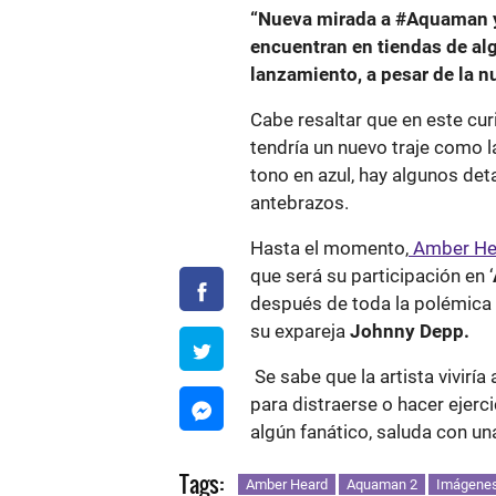
“Nueva mirada a #Aquaman y 
encuentran en tiendas de alg
lanzamiento, a pesar de la n
Cabe resaltar que en este cu
tendría un nuevo traje como l
tono en azul, hay algunos deta
antebrazos.
Hasta el momento,
Amber He
que será su participación en ‘
después de toda la polémica q
su expareja
Johnny Depp.
Se sabe que la artista vivirí
para distraerse o hacer ejerc
algún fanático, saluda con un
Tags:
Amber Heard
Aquaman 2
Imágene