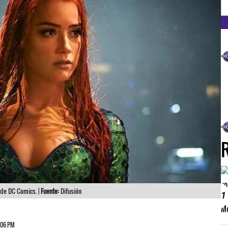
FM
a de DC Comics. |
Fuente:
Difusión
1
:06 PM