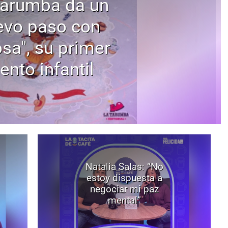
Tarumba da un
evo paso con
osa", su primer
ento infantil
Natalia Salas: “No
estoy dispuesta a
negociar mi paz
mental”