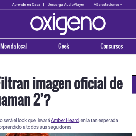
Más estaciones
Aprendo en Casa
Descarga AudioPlayer
Movida local
Geek
Concursos
ltran imagen oficial de
quaman 2’?
OXÍGENO EN TU CIUDAD
Arequipa
o será el look que llevará
Amber Heard
93.5
, en la tan esperada
 sorprendido a todos sus seguidores.