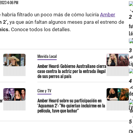
 2023 4:06 PM
e habría filtrado un poco más de cómo luciría
Amber
2
 2’,
ya que aún faltan algunos meses para el estreno de
ics.
Conoce todos los detalles.
3
Movida Local
Amber Heard: Gobierno Australiano cierra
caso contra la actriz por la entrada ilegal
de sus perros al país
4
Cine y TV
er
Amber Heard sobre su participación en
'Aquaman 2': "No quierían incluirme en la
película, tuve que luchar"
5