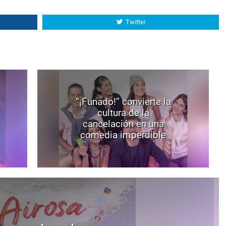
Twitter
“¡Funado!” convierte la
cultura de la
cancelación en una
comedia imperdible