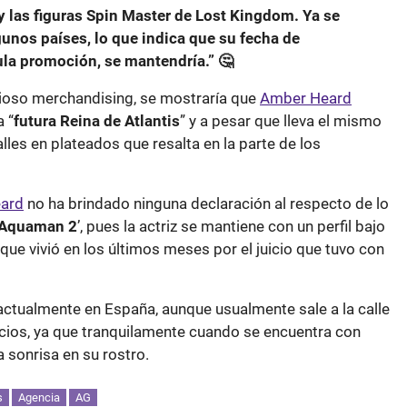
las figuras Spin Master de Lost Kingdom. Ya se
unos países, lo que indica que su fecha de
ula promoción, se mantendría.” 🤔
rioso merchandising, se mostraría que
Amber Heard
a “
futura Reina de Atlantis
” y a pesar que lleva el mismo
lles en plateados que resalta en la parte de los
ard
no ha brindado ninguna declaración al respecto de lo
Aquaman 2
’, pues la actriz se mantiene con un perfil bajo
ue vivió en los últimos meses por el juicio que tuvo con
a actualmente en España, aunque usualmente sale a la calle
icios, ya que tranquilamente cuando se encuentra con
a sonrisa en su rostro.
s
Agencia
AG