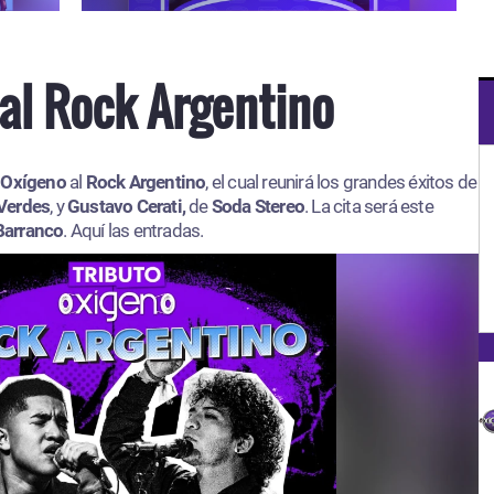
al Rock Argentino
 Oxígeno
al
Rock Argentino
, el cual reunirá los grandes éxitos de
Verdes
, y
Gustavo Cerati,
de
Soda Stereo
. La cita será este
Barranco
. Aquí las entradas.​