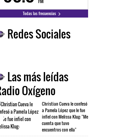
FM
FM
Todas las frecuencias
Redes Sociales
Las más leídas
Radio Oxígeno
Christian Cueva le confesó
a Pamela López que le fue
infiel con Melissa Klug: "Me
cuenta que tuvo
encuentros con ella"