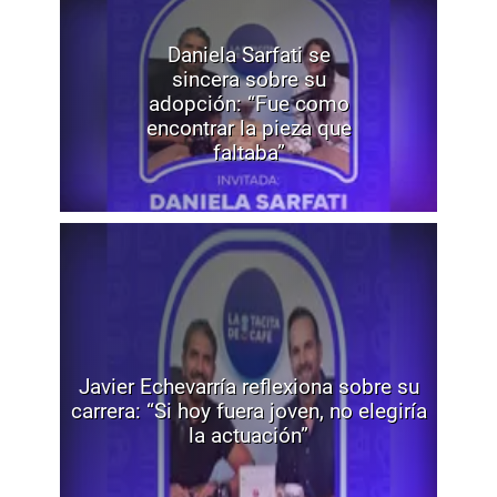
Daniela Sarfati se
sincera sobre su
adopción: “Fue como
encontrar la pieza que
faltaba”
Javier Echevarría reflexiona sobre su
carrera: “Si hoy fuera joven, no elegiría
la actuación”