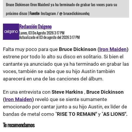
Bruce Dickinson (Iron Maiden) ya ha terminado de grabar las voces para su
próximo disco |
Fuente:
Instagram / @ brucedickinsonhq
Redacción Oxigeno
Lunes, 03 De Agosto 2026 3:17 PM
Actualizado el 03 de agosto del 2026 3:17 PM
Falta muy poco para que
Bruce Dickinson (
Iron Maiden
)
estrene por todo lo alto su disco en solitario. Si bien el
cantante ya anunciado que ya ha terminado en grabar las
voces, también se sabe que su hijo Austin también
aparecerá en una de las canciones del álbum.
En una entrevista con
Steve Harkins
,
Bruce Dickinson
(
Iron Maiden
)
reveló que se siente sumamente
emocionado por cantar junto a su hijo Austin, ex líder de
bandas de metal como "
RISE TO REMAIN"
y "
AS LIONS".
Te recomendamos