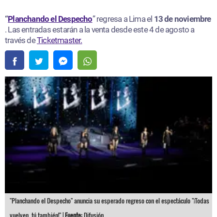
“
Planchando el Despecho
” regresa a Lima el
13 de noviembre
. Las entradas estarán a la venta desde este 4 de agosto a
través de
Ticketmaster.
"Planchando el Despecho" anuncia su esperado regreso con el espectáculo "¡Todas
vuelven, tú también!" |
Fuente:
Difusión