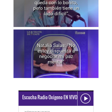
queda con lo bonito,
pero también tiene un
lado difícil”
Natalia Salas: “No
estoy dispuesta a
negociar mi paz
mental”
Escucha Radio Oxígeno EN VIVO