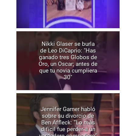
Nikki Glaser se burla
de Leo DiCaprio: "Has
ganado tres Globos de
Oro, un Oscar; antes de
que tu novia cumpliera
30"
Jennifer Garner habló
sobre su divorcio de
Ben Affleck: “Lo más
difícil fue perder a un
verdadero compañero”