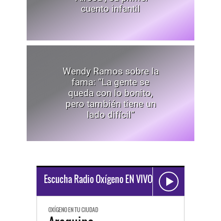
cuento infantil
Wendy Ramos sobre la
fama: “La gente se
queda con lo bonito,
pero también tiene un
lado difícil”
Escucha Radio Oxígeno EN VIVO
OXÍGENO EN TU CIUDAD