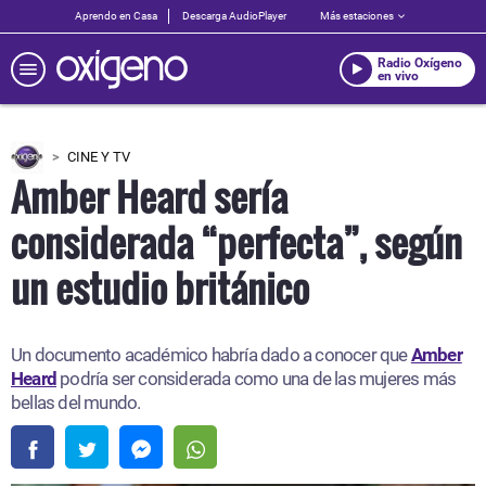
Aprendo en Casa
Descarga AudioPlayer
Más estaciones
Radio Oxígeno
en vivo
CINE Y TV
Amber Heard sería
considerada “perfecta”, según
un estudio británico
Un documento académico habría dado a conocer que
Amber
Heard
podría ser considerada como una de las mujeres más
bellas del mundo.