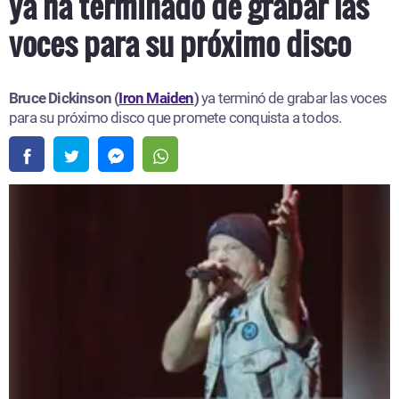
ya ha terminado de grabar las
voces para su próximo disco
Bruce Dickinson (
Iron Maiden
)
ya terminó de grabar las voces
para su próximo disco que promete conquista a todos.