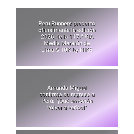
Peru Runners presentó
oficialmente la edición
2026 de la 117.ª KIA
Media Maratón de
Lima & 10K by NIKE
Amanda Miguel
confirma su regreso a
Perú: "¡Qué emoción
volver a verlos!"