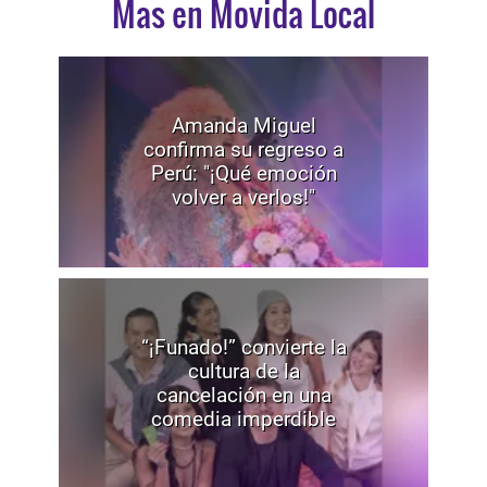
Mas en Movida Local
Amanda Miguel
confirma su regreso a
Perú: "¡Qué emoción
volver a verlos!"
“¡Funado!” convierte la
cultura de la
cancelación en una
comedia imperdible