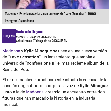
Madonna y Kylie Minogue lanzaron un remix de “Love Sensation” |
Fuente:
Instagram /@madonna
Redacción Oxigeno
Viernes, 07 De Agosto 2026 3:55 PM
Actualizado el 07 de agosto del 2026 3:55 PM
Madonna
y
Kylie Minogue
se unen en una nueva versión
de “
Love Sensation
”, un lanzamiento que amplía el
universo de “
Confessions II
”
, el más reciente álbum de la
Reina del Pop.
El remix mantiene prácticamente intacta la esencia de la
canción original, pero incorpora la voz de
Kylie Minogue
junto a la de
Madonna
, creando un encuentro entre dos
figuras que han marcado la historia en la industria
musical.