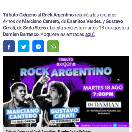
Tributo Oxígeno
al
Rock Argentino
reunirá a los grandes
éxitos de
Marciano Cantero,
de
Enanitos Verdes
, y
Gustavo
Cerati,
de
Soda Stereo
. La cita será este martes 18 de agosto a
Damian Barranco
. Adquiere las entradas
aquí.
Tributo Oxígeno al Rock Argentino |
Fuente:
Radio Oxígeno