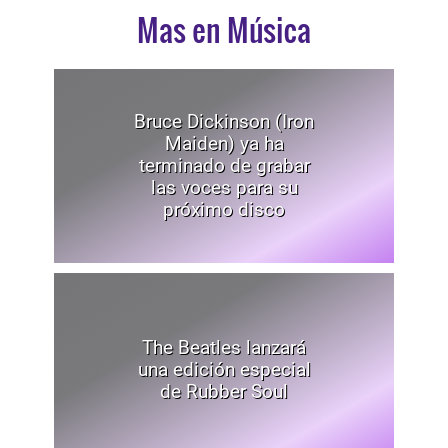
Mas en Música
Bruce Dickinson (Iron
Maiden) ya ha
terminado de grabar
las voces para su
próximo disco
The Beatles lanzará
una edición especial
de Rubber Soul