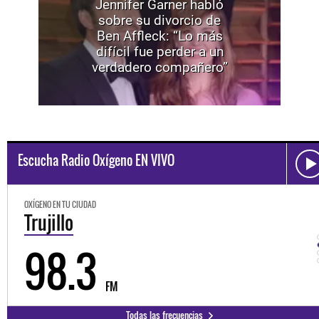
Jennifer Garner habló
sobre su divorcio de
Ben Affleck: “Lo más
difícil fue perder a un
verdadero compañero”
Escucha Radio Oxígeno EN VIVO
OXÍGENO EN TU CIUDAD
Trujillo
98.3
FM
Todas las frecuencias