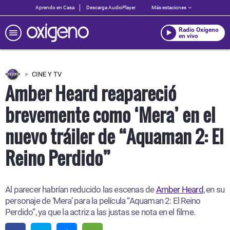
Aprendo en Casa
Descarga AudioPlayer
Más estaciones
Radio Oxígeno
en vivo
CINE Y TV
Amber Heard reapareció
brevemente como ‘Mera’ en el
nuevo tráiler de “Aquaman 2: El
Reino Perdido”
Al parecer habrían reducido las escenas de
Amber Heard
, en su
personaje de ‘Mera’ para la película “Aquaman 2: El Reino
Perdido”, ya que la actriz a las justas se nota en el filme.