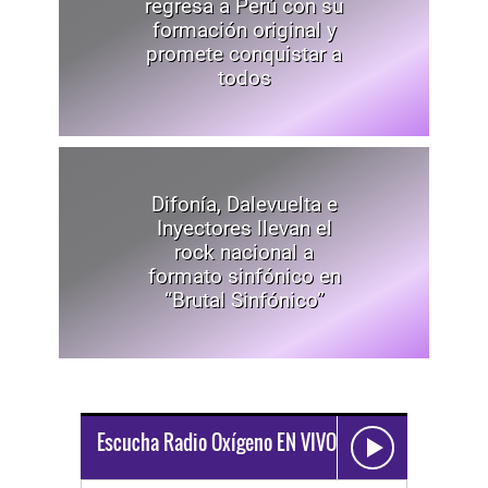
regresa a Perú con su
formación original y
promete conquistar a
todos
Difonía, Dalevuelta e
Inyectores llevan el
rock nacional a
formato sinfónico en
“Brutal Sinfónico”
Escucha Radio Oxígeno EN VIVO