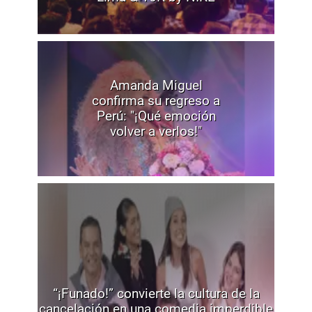
Amanda Miguel
confirma su regreso a
Perú: "¡Qué emoción
volver a verlos!"
“¡Funado!” convierte la cultura de la
cancelación en una comedia imperdible