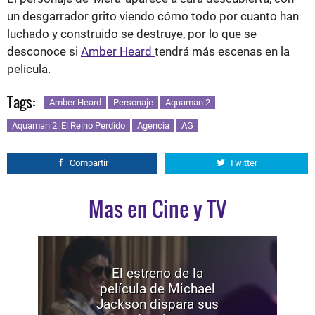
un desgarrador grito viendo cómo todo por cuanto han
luchado y construido se destruye, por lo que se
desconoce si
Amber Heard
tendrá más escenas en la
película.
Tags:
Amber Heard
Personaje
Aquaman 2
Aquaman 2: El Reino Perdido
Agencia
AG
Compartir
Twitter
Mas en Cine y TV
El estreno de la
película de Michael
Jackson dispara sus