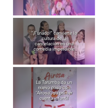
“¡Funado!” convierte la
cultura de la
cancelación en una
comedia imperdible
La Tarumba da un
nuevo paso con
"Airosa", su primer
cuento infantil