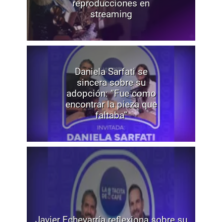
reproducciones en
streaming
Daniela Sarfati se
sincera sobre su
adopción: “Fue como
encontrar la pieza que
faltaba”
Javier Echevarría reflexiona sobre su