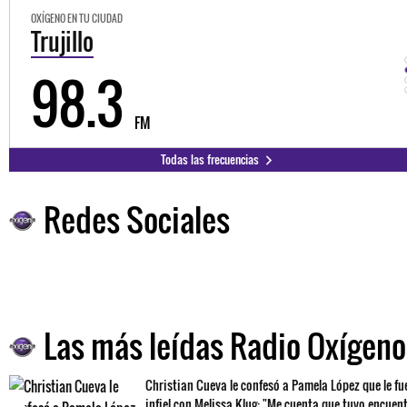
OXÍGENO EN TU CIUDAD
Trujillo
98.3
FM
Todas las frecuencias
Redes Sociales
Las más leídas Radio Oxígeno
Christian Cueva le confesó a Pamela López que le fu
infiel con Melissa Klug: "Me cuenta que tuvo encuen