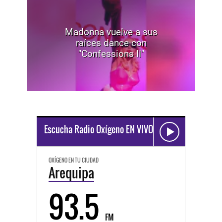
Madonna vuelve a sus
raíces dance con
"Confessions II"
Escucha Radio Oxígeno EN VIVO
OXÍGENO EN TU CIUDAD
Arequipa
93.5
FM