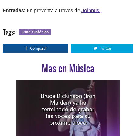
Entradas:
En preventa a través de
Joinnus.
Tags:
Brutal Sinfónico
Compartir
Twitter
Mas en Música
Bruce Dickinson (Iron
Maiden) ya ha
terminado de grabar
las voces para su
próximo disco