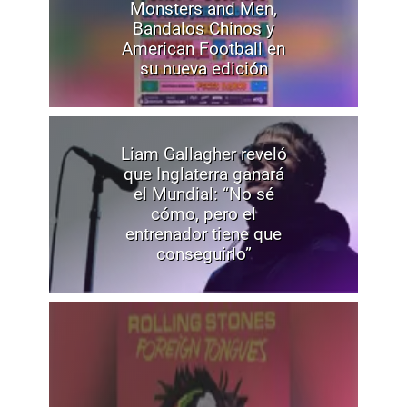
Monsters and Men,
Bandalos Chinos y
American Football en
su nueva edición
Liam Gallagher reveló
que Inglaterra ganará
el Mundial: “No sé
cómo, pero el
entrenador tiene que
conseguirlo”