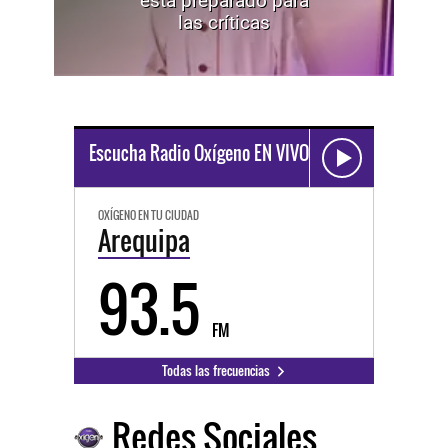
está preparado para
las críticas
Escucha Radio Oxígeno EN VIVO
OXÍGENO EN TU CIUDAD
Arequipa
93.5
FM
Todas las frecuencias
Redes Sociales