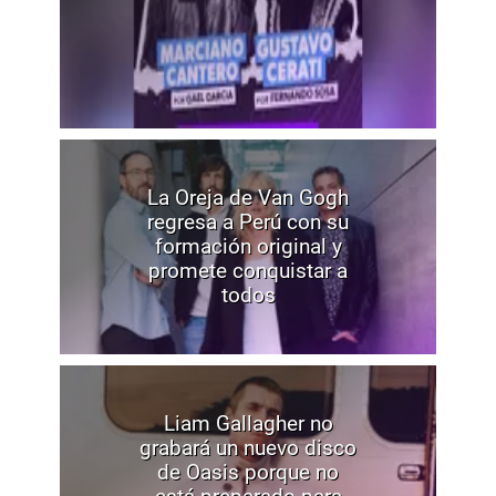
La Oreja de Van Gogh
regresa a Perú con su
formación original y
promete conquistar a
todos
Liam Gallagher no
grabará un nuevo disco
de Oasis porque no