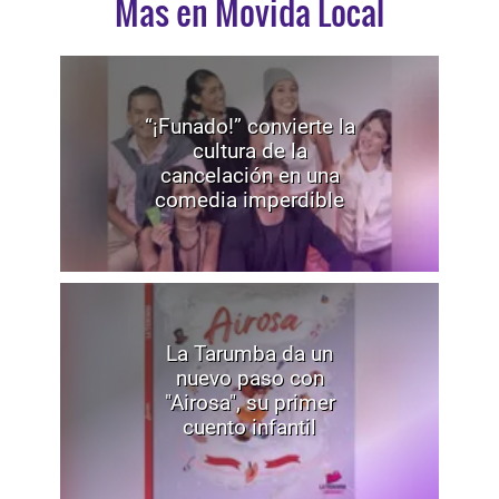
Mas en Movida Local
“¡Funado!” convierte la
cultura de la
cancelación en una
comedia imperdible
La Tarumba da un
nuevo paso con
"Airosa", su primer
cuento infantil