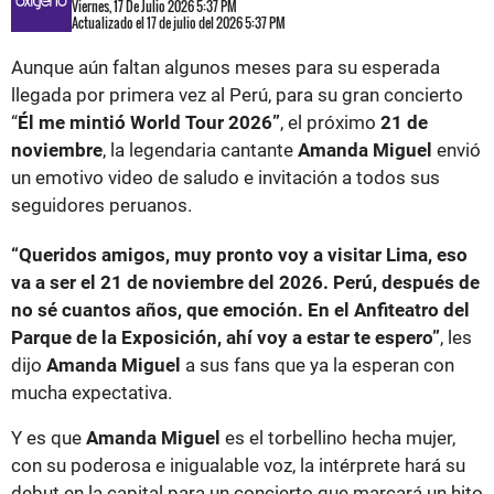
Viernes, 17 De Julio 2026 5:37 PM
Actualizado el 17 de julio del 2026 5:37 PM
Aunque aún faltan algunos meses para su esperada
llegada por primera vez al Perú, para su gran concierto
“
Él me mintió World Tour 2026”
, el próximo
21 de
noviembre
, la legendaria cantante
Amanda Miguel
envió
un emotivo video de saludo e invitación a todos sus
seguidores peruanos.
“Queridos amigos, muy pronto voy a visitar Lima, eso
va a ser el 21 de noviembre del 2026. Perú, después de
no sé cuantos años, que emoción. En el Anfiteatro del
Parque de la Exposición, ahí voy a estar te espero”
, les
dijo
Amanda Miguel
a sus fans que ya la esperan con
mucha expectativa.
Y es que
Amanda Miguel
es el torbellino hecha mujer,
con su poderosa e inigualable voz, la intérprete hará su
debut en la capital para un concierto que marcará un hito