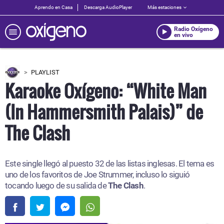
Aprendo en Casa
Descarga AudioPlayer
Más estaciones
Radio Oxígeno
en vivo
PLAYLIST
Karaoke Oxígeno: “White Man
(In Hammersmith Palais)” de
The Clash
Este single llegó al puesto 32 de las listas inglesas. El tema es
uno de los favoritos de Joe Strummer, incluso lo siguió
tocando luego de su salida de
The Clash
.