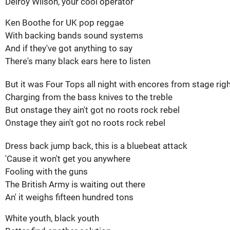
Delroy
Wilson,
your
cool
operator
Ken
Boothe
for
UK pop reggae
With
backing
bands
sound
systems
And
if
they've
got
anything
to
say
There's
many
black
ears
here
to
listen
But
it
was
Four
Tops
all
night
with
encores
from
stage
rig
Charging
from
the
bass
knives
to
the
treble
But
onstage
they
ain't
got
no
roots
rock
rebel
Onstage
they
ain't
got
no
roots
rock
rebel
Dress
back
jump
back,
this
is
a
bluebeat
attack
'Cause
it
won't
get
you
anywhere
Fooling
with
the
guns
The
British
Army
is
waiting
out
there
An
'
it
weighs
fifteen
hundred
tons
White
youth
,
black
youth