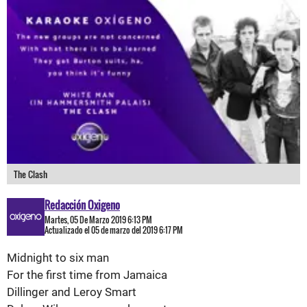
The Clash
Redacción Oxigeno
Martes, 05 De Marzo 2019 6:13 PM
Actualizado el 05 de marzo del 2019 6:17 PM
Midnight
to
six
man
For
the
first
time
from
Jamaica
Dillinger
and Leroy Smart