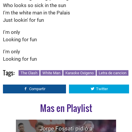
Who looks so
sick
in
the
sun
I'm
the
white
man
in
the
Palais
Just
lookin
'
for
fun
I'm
only
Looking
for
fun
I'm
only
Looking
for
fun
Tags:
The Clash
White Man
Karaoke Oxigeno
Letra de cancion
Compartir
Twitter
Mas en Playlist
Jorge Fossati pidió a