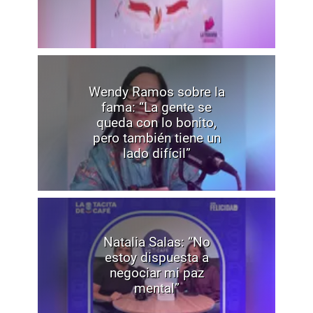
Wendy Ramos sobre la
fama: “La gente se
queda con lo bonito,
pero también tiene un
lado difícil”
Natalia Salas: “No
estoy dispuesta a
negociar mi paz
mental”