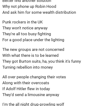
Better
find
another
solution
Why
not
phone
up Robin Hood
And
ask
him
for
some
wealth
distribution
Punk
rockers
in
the
UK
They
won't
notice
anyway
They're
all
too
busy
fighting
For
a
good
place
under
the
lighting
The
new
groups
are
not
concerned
With
what
there
is
to
be
learned
They
got
Burton
suits
, ha,
you
think
it's
funny
Turning
rebellion
into
money
All
over
people
changing
their
votes
Along
with
their
overcoats
If
Adolf Hitler
flew
in
today
They'd
send
a limousine
anyway
I'm
the
all
night
drug-prowling
wolf