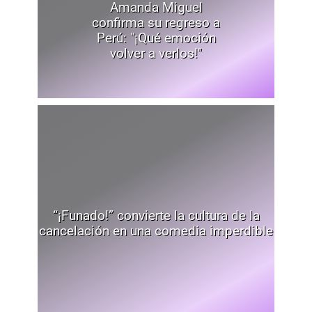
Amanda Miguel
confirma su regreso a
Perú: "¡Qué emoción
volver a verlos!"
“¡Funado!” convierte la cultura de la
cancelación en una comedia imperdible