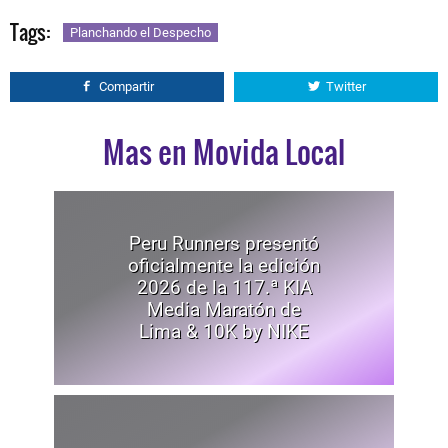
Tags:
Planchando el Despecho
Compartir
Twitter
Mas en Movida Local
Peru Runners presentó
oficialmente la edición
2026 de la 117.ª KIA
Media Maratón de
Lima & 10K by NIKE