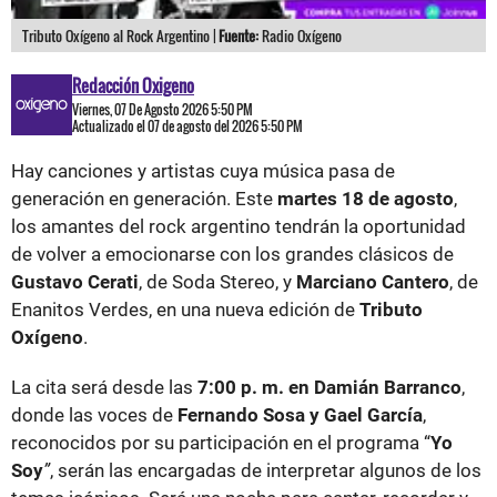
Tributo Oxígeno al Rock Argentino |
Fuente:
Radio Oxígeno
Redacción Oxigeno
Viernes, 07 De Agosto 2026 5:50 PM
Actualizado el 07 de agosto del 2026 5:50 PM
Hay canciones y artistas cuya música pasa de
generación en generación. Este
martes 18 de agosto
,
los amantes del rock argentino tendrán la oportunidad
de volver a emocionarse con los grandes clásicos de
Gustavo Cerati
, de Soda Stereo, y
Marciano Cantero
, de
Enanitos Verdes, en una nueva edición de
Tributo
Oxígeno
.
La cita será desde las
7:00 p. m. en Damián Barranco
,
donde las voces de
Fernando Sosa y Gael García
,
reconocidos por su participación en el programa “
Yo
Soy
”
, serán las encargadas de interpretar algunos de los