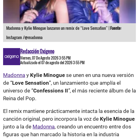
Madonna y Kylie Minogue lanzaron un remix de “Love Sensation” |
Fuente:
Instagram /@madonna
Redacción Oxigeno
Viernes, 07 De Agosto 2026 3:55 PM
Actualizado el 07 de agosto del 2026 3:55 PM
Madonna
y
Kylie Minogue
se unen en una nueva versión
de “
Love Sensation
”, un lanzamiento que amplía el
universo de “
Confessions II
”
, el más reciente álbum de la
Reina del Pop.
El remix mantiene prácticamente intacta la esencia de la
canción original, pero incorpora la voz de
Kylie Minogue
junto a la de
Madonna
, creando un encuentro entre dos
figuras que han marcado la historia en la industria