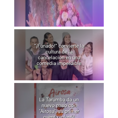
“¡Funado!” convierte la
cultura de la
cancelación en una
comedia imperdible
La Tarumba da un
nuevo paso con
"Airosa", su primer
cuento infantil