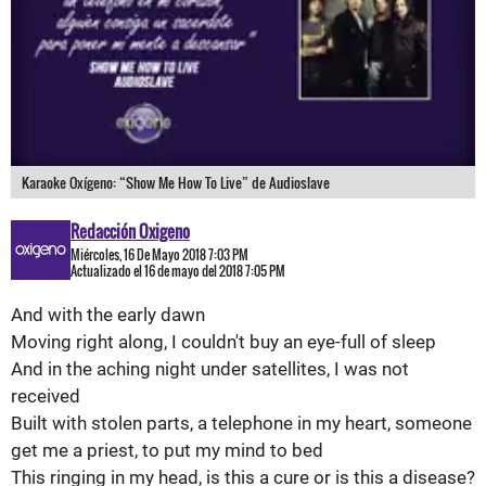
Karaoke Oxígeno: “Show Me How To Live” de Audioslave
Redacción Oxigeno
Miércoles, 16 De Mayo 2018 7:03 PM
Actualizado el 16 de mayo del 2018 7:05 PM
And with the early dawn
Moving right along, I couldn't buy an eye-full of sleep
And in the aching night under satellites, I was not
received
Built with stolen parts, a telephone in my heart, someone
get me a priest, to put my mind to bed
This ringing in my head, is this a cure or is this a disease?