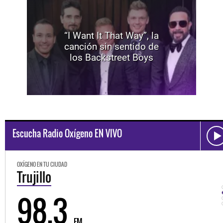
“I Want It That Way”, la
canción sin sentido de
los Backstreet Boys
Escucha Radio Oxígeno EN VIVO
OXÍGENO EN TU CIUDAD
Trujillo
98.3
FM