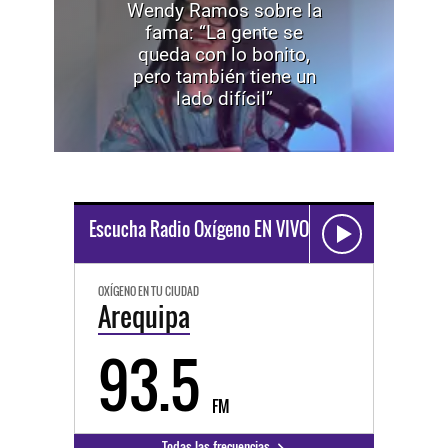
Wendy Ramos sobre la
fama: “La gente se
queda con lo bonito,
pero también tiene un
lado difícil”
Escucha Radio Oxígeno EN VIVO
OXÍGENO EN TU CIUDAD
Arequipa
93.5
FM
Todas las frecuencias