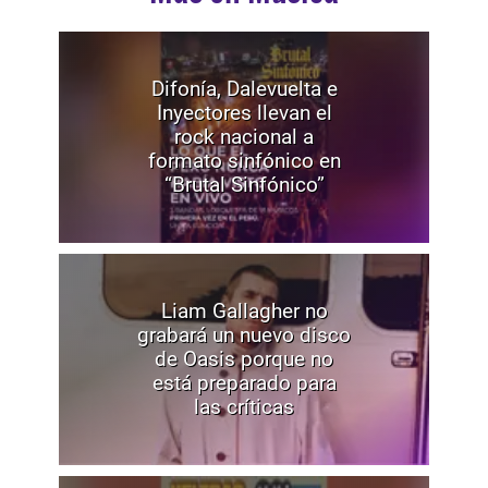
Difonía, Dalevuelta e
Inyectores llevan el
rock nacional a
formato sinfónico en
“Brutal Sinfónico”
Liam Gallagher no
grabará un nuevo disco
de Oasis porque no
está preparado para
las críticas