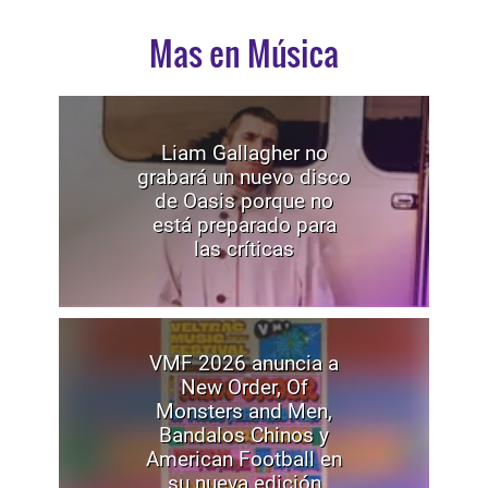
Mas en Música
Liam Gallagher no
grabará un nuevo disco
de Oasis porque no
está preparado para
las críticas
VMF 2026 anuncia a
New Order, Of
Monsters and Men,
Bandalos Chinos y
American Football en
su nueva edición