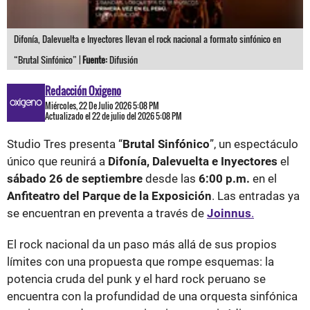
Difonía, Dalevuelta e Inyectores llevan el rock nacional a formato sinfónico en
“Brutal Sinfónico” |
Fuente:
Difusión
Redacción Oxigeno
Miércoles, 22 De Julio 2026 5:08 PM
Actualizado el 22 de julio del 2026 5:08 PM
Studio Tres presenta “
Brutal Sinfónico
”, un espectáculo
único que reunirá a
Difonía, Dalevuelta e Inyectores
el
sábado 26 de septiembre
desde las
6:00 p.m.
en el
Anfiteatro del Parque de la Exposición
. Las entradas ya
se encuentran en preventa a través de
Joinnus
.
El rock nacional da un paso más allá de sus propios
límites con una propuesta que rompe esquemas: la
potencia cruda del punk y el hard rock peruano se
encuentra con la profundidad de una orquesta sinfónica