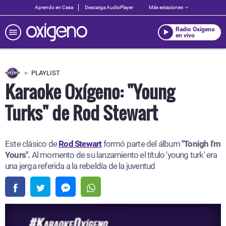
Aprendo en Casa
Descarga AudioPlayer
Más estaciones
Radio Oxígeno
en vivo
PLAYLIST
Karaoke Oxígeno: "Young
Turks" de Rod Stewart
Este clásico de
Rod Stewart
formó parte del álbum
"Tonigh I'm
Yours".
Al momento de su lanzamiento el título 'young turk' era
una jerga referida a la rebeldía de la juventud