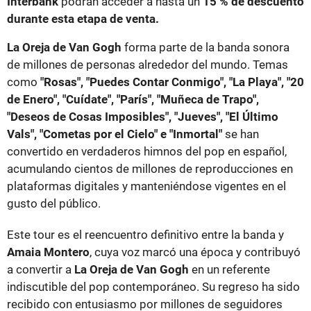
Interbank
podrán acceder a hasta un
15 % de descuento
durante esta etapa de venta.
La Oreja de Van Gogh
forma parte de la banda sonora
de millones de personas alrededor del mundo. Temas
como
"Rosas", "Puedes Contar Conmigo", "La Playa", "20
de Enero", "Cuídate", "París", "Muñeca de Trapo",
"Deseos de Cosas Imposibles", "Jueves", "El Último
Vals", "Cometas por el Cielo" e "Inmortal"
se han
convertido en verdaderos himnos del pop en español,
acumulando cientos de millones de reproducciones en
plataformas digitales y manteniéndose vigentes en el
gusto del público.
Este tour es el reencuentro definitivo entre la banda y
Amaia Montero
, cuya voz marcó una época y contribuyó
a convertir a
La Oreja de Van Gogh
en un referente
indiscutible del pop contemporáneo. Su regreso ha sido
recibido con entusiasmo por millones de seguidores