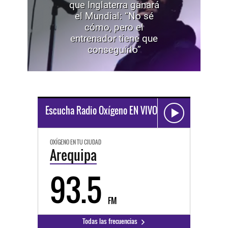
que Inglaterra ganará
el Mundial: “No sé
cómo, pero el
entrenador tiene que
conseguirlo”
Escucha Radio Oxígeno EN VIVO
OXÍGENO EN TU CIUDAD
Arequipa
93.5
FM
Todas las frecuencias