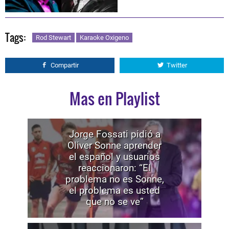
Tags:
Rod Stewart
Karaoke Oxigeno
Compartir
Twitter
Mas en Playlist
Jorge Fossati pidió a
Oliver Sonne aprender
el español y usuarios
reaccionaron: “El
problema no es Sonne,
el problema es usted
que no se ve”