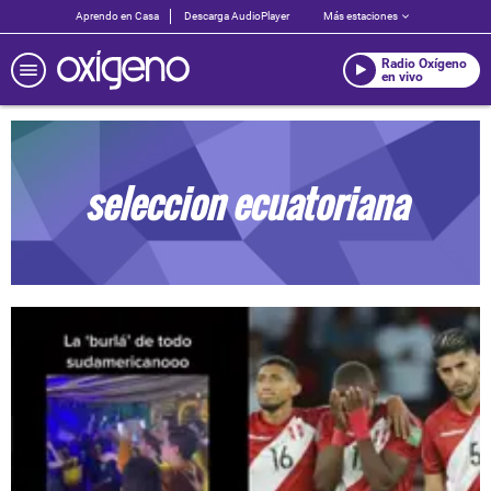
Aprendo en Casa
Descarga AudioPlayer
Más estaciones
Radio Oxígeno
en vivo
seleccion ecuatoriana