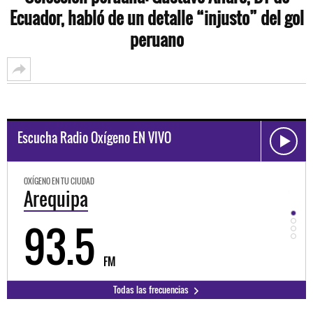
Ecuador, habló de un detalle “injusto” del gol
peruano
Escucha Radio Oxígeno EN VIVO
OXÍGENO EN TU CIUDAD
OXÍGEN
Trujillo
Hu
98.3
9
FM
Todas las frecuencias