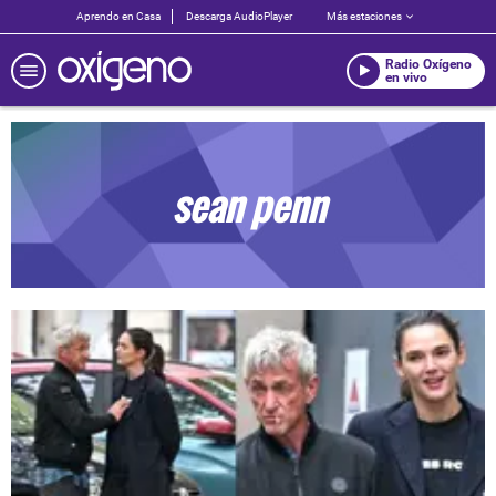
Aprendo en Casa
Descarga AudioPlayer
Más estaciones
Radio Oxígeno
en vivo
sean penn