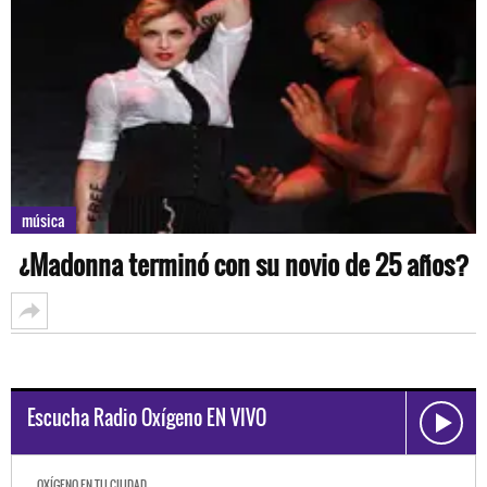
música
¿Madonna terminó con su novio de 25 años?
Escucha Radio Oxígeno EN VIVO
OXÍGENO EN TU CIUDAD
OXÍGEN