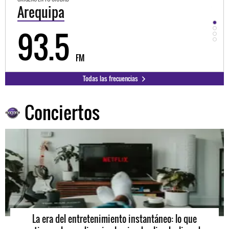
Trujillo
Hu
98.3
9
FM
Todas las frecuencias
Conciertos
La era del entretenimiento instantáneo: lo que