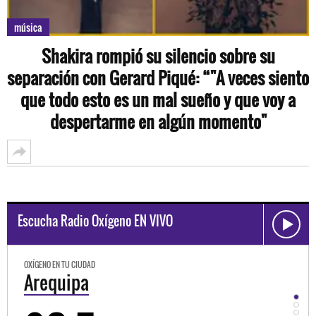
música
Shakira rompió su silencio sobre su
separación con Gerard Piqué: “"A veces siento
que todo esto es un mal sueño y que voy a
despertarme en algún momento"
Escucha Radio Oxígeno EN VIVO
OXÍGENO EN TU CIUDAD
OXÍG
Trujillo
H