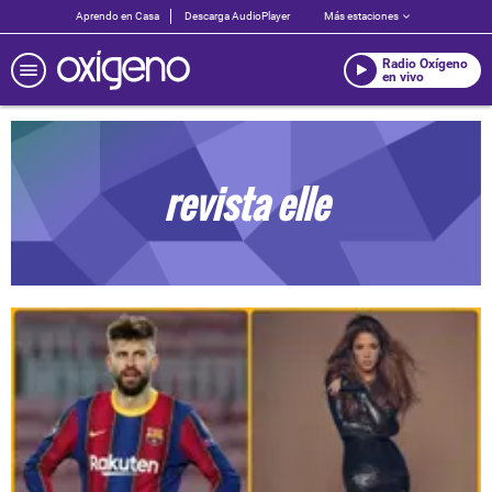
Aprendo en Casa
Descarga AudioPlayer
Más estaciones
Radio Oxígeno
en vivo
revista elle