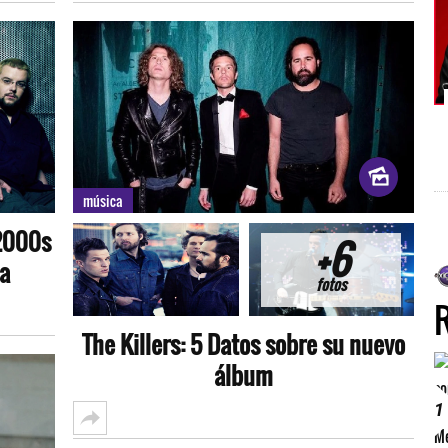
música
 2000s
+6
a
fotos
The Killers: 5 Datos sobre su nuevo
álbum
1