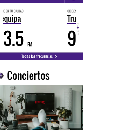
OXÍGENO EN TU CIUDAD
OXÍGENO EN TU CIUDAD
Trujillo
Huancayo
98.3
94.3
FM
FM
Todas las frecuencias
Conciertos