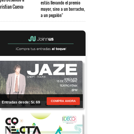
estás llevando el premio
mayor, sino a un borracho,
a un pegalón"
COMPRA AHORA
Entradas desde: S/. 69