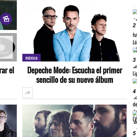
2
música
3
ar el
Depeche Mode: Escucha el primer
sencillo de su nuevo álbum
4
5