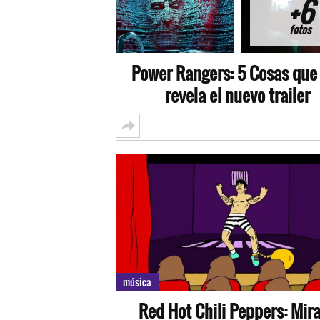
+6
fotos
Power Rangers: 5 Cosas que
revela el nuevo trailer
música
Red Hot Chili Peppers: Mira