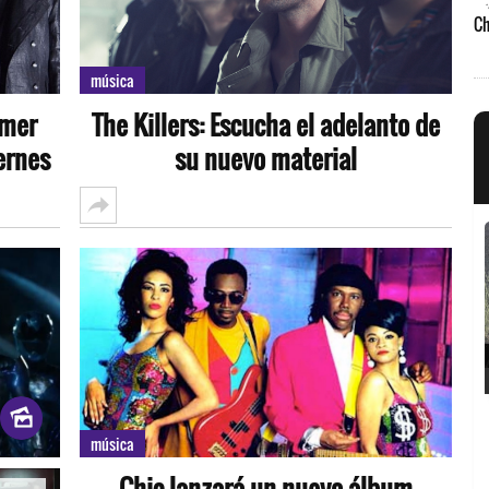
música
imer
The Killers: Escucha el adelanto de
ernes
su nuevo material
música
Chic lanzará un nuevo álbum