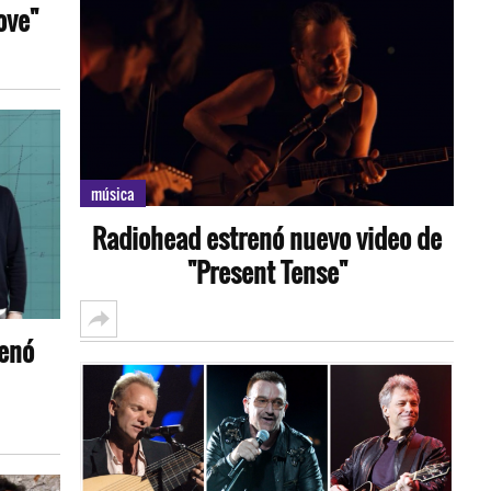
ove"
música
Radiohead estrenó nuevo video de
"Present Tense"
renó