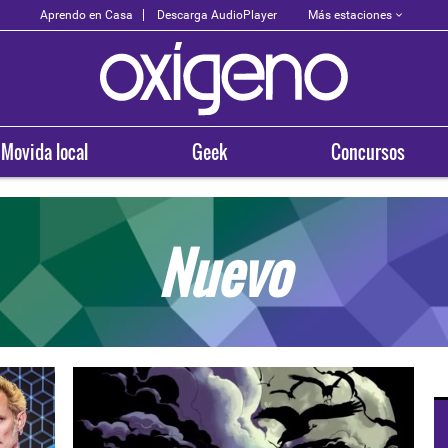
Más estaciones
Aprendo en Casa
Descarga AudioPlayer
Movida local
Geek
Concursos
Nuevo