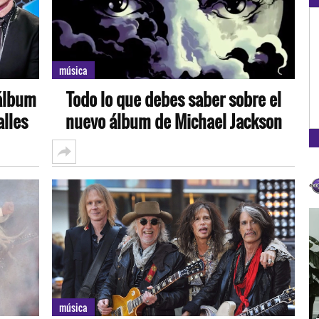
OXÍGENO EN TU CIUDAD
Arequipa
música
93.5
 álbum
Todo lo que debes saber sobre el
FM
alles
nuevo álbum de Michael Jackson
música