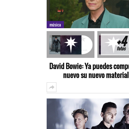
música
+4
fotos
David Bowie: Ya puedes compr
nuevo su nuevo material