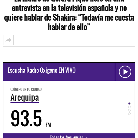
entrevista en la televisión española y no
quiere hablar de Shakira: “Todavía me cuesta
hablar de ello”
Escucha Radio Oxígeno EN VIVO
OXÍGENO EN TU CIUDAD
OXÍGE
Trujillo
Hu
98.3
9
FM
Todas las frecuencias