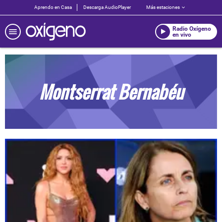
Aprendo en Casa
Descarga AudioPlayer
Más estaciones
Radio Oxígeno
en vivo
Montserrat Bernabéu