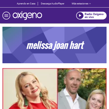
Aprendo en Casa
Descarga AudioPlayer
Más estaciones
Radio Oxígeno
en vivo
melissa joan hart