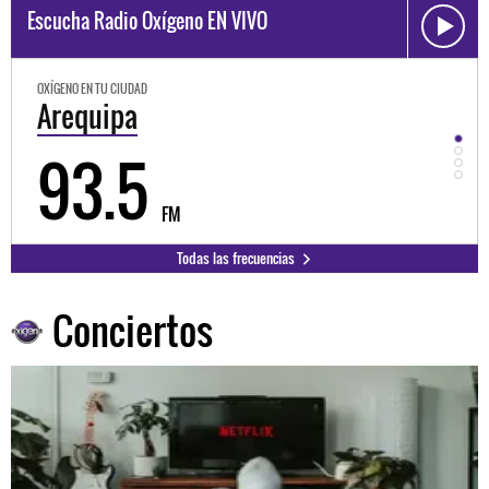
Escucha Radio Oxígeno EN VIVO
OXÍGENO EN TU CIUDAD
OXÍGEN
Trujillo
Hu
98.3
9
FM
Todas las frecuencias
Conciertos