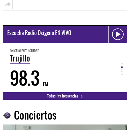
Escucha Radio Oxígeno EN VIVO
OXÍGENO EN TU CIUDAD
OXÍGEN
Trujillo
Hu
98.3
9
FM
Todas las frecuencias
Conciertos