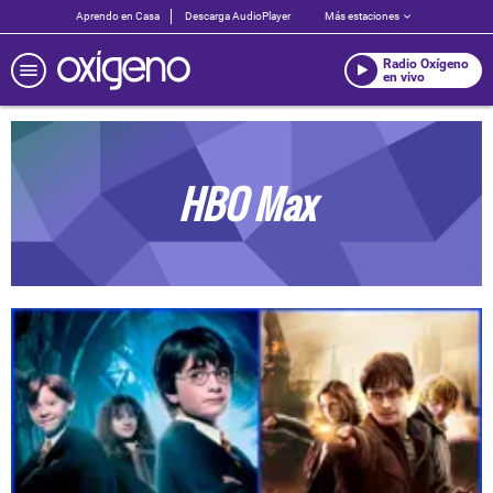
Aprendo en Casa
Descarga AudioPlayer
Más estaciones
Radio Oxígeno
en vivo
HBO Max