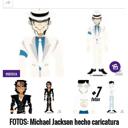
música
+7
fotos
FOTOS: Michael Jackson hecho caricatura