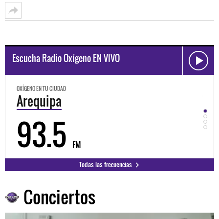
Escucha Radio Oxígeno EN VIVO
OXÍGENO EN TU CIUDAD
Trujillo
98.3
M
FM
Todas las frecuencias
Conciertos