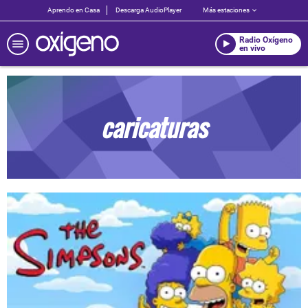
Aprendo en Casa
Descarga AudioPlayer
Más estaciones
Radio Oxígeno
en vivo
caricaturas