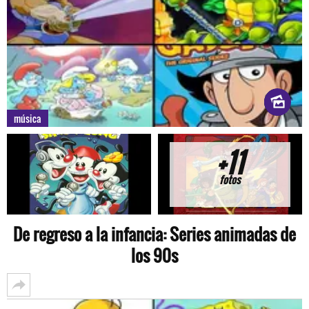
música
+11
fotos
De regreso a la infancia: Series animadas de
los 90s