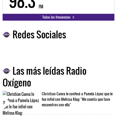
98.3
9
FM
Todas las frecuencias
Redes Sociales
Las más leídas Radio
Oxígeno
Christian Cueva le confesó a Pamela López que le
fue infiel con Melissa Klug: "Me cuenta que tuvo
1
encuentros con ella"