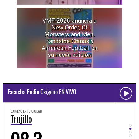
VMF 2026 anuncia a
New Order, Of
Monsters and Men,
Bandalos Chinos y
American Football en
su nueva edición
Escucha Radio Oxígeno EN VIVO
OXÍGENO EN TU CIUDAD
OXÍGEN
Trujillo
Hu