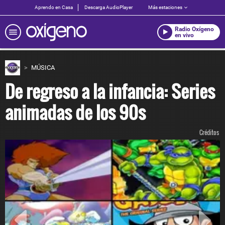
Aprendo en Casa
Descarga AudioPlayer
Más estaciones
Radio Oxígeno
en vivo
MÚSICA
De regreso a la infancia: Series
animadas de los 90s
Créditos