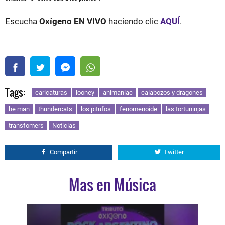
Escucha
Oxígeno EN VIVO
haciendo clic
AQUÍ
.
Tags:
caricaturas
looney
animaniac
calabozos y dragones
he man
thundercats
los pitufos
fenomenoide
las tortuninjas
transfomers
Noticias
Compartir
Twitter
Mas en Música