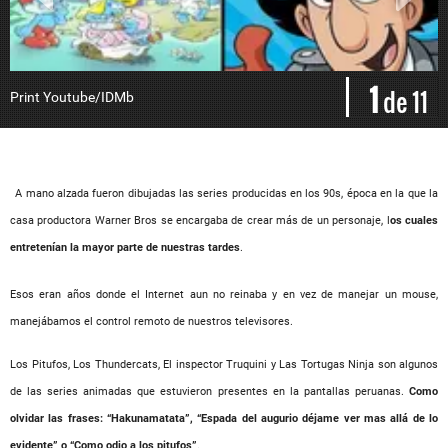
1
de 11
Print Youtube/IDMb
I
A mano alzada fueron dibujadas las series producidas en los 90s, época en la que la
casa productora Warner Bros se encargaba de crear más de un personaje, l
os cuales
entretenían la mayor parte de nuestras tardes
.
Esos eran años donde el Internet aun no reinaba y en vez de manejar un mouse,
manejábamos el control remoto de nuestros televisores.
Los Pitufos, Los Thundercats, El inspector Truquini y Las Tortugas Ninja son algunos
de las series animadas que estuvieron presentes en la pantallas peruanas.
Como
olvidar las frases: “Hakunamatata”, “Espada del augurio déjame ver mas allá de lo
evidente” o “Como odio a los pitufos”
.