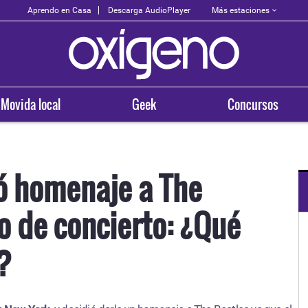
Más estaciones
Aprendo en Casa
Descarga AudioPlayer
Movida local
Geek
Concursos
ió homenaje a The
o de concierto: ¿Qué
OXÍGENO EN TU CIUDAD
Arequipa
?
93.5