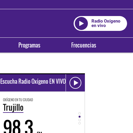
Radio Oxígeno
en vivo
Programas
Frecuencias
Escucha Radio Oxígeno EN VIVO
OXÍGENO EN TU CIUDAD
OXÍGENO EN TU CIUDAD
Trujillo
Huancayo
98.3
94.3