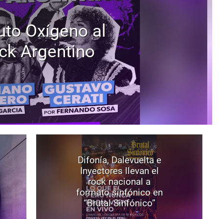
uto Oxígeno al
ck Argentino
Difonía, Dalevuelta e
Inyectores llevan el
rock nacional a
formato sinfónico en
“Brutal Sinfónico”