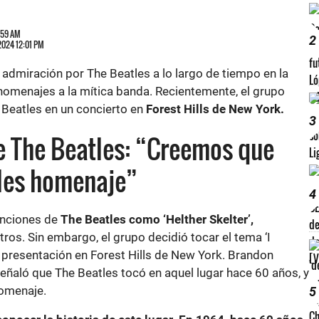
1:59 AM
2
 2024 12:01 PM
dmiración por The Beatles a lo largo de tiempo en la
 homenajes a la mítica banda. Recientemente, el grupo
 Beatles en un concierto en
Forest Hills de New York.
3
re The Beatles: “Creemos que
les homenaje”
4
anciones de
The Beatles como ‘Helther Skelter’,
tros. Sin embargo, el grupo decidió tocar el tema ‘I
presentación en Forest Hills de New York. Brandon
 señaló que The Beatles tocó en aquel lugar hace 60 años, y
homenaje.
5