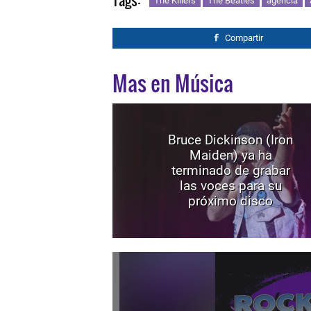
Tags:
The Killers
The Beatles
agencia
Compartir
Mas en Música
Bruce Dickinson (Iron
Maiden) ya ha
terminado de grabar
las voces para su
próximo disco