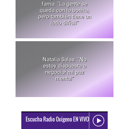
fama: “La gente se
queda con lo bonito,
pero también tiene un
lado difícil”
Natalia Salas: “No
estoy dispuesta a
negociar mi paz
mental”
Escucha Radio Oxígeno EN VIVO