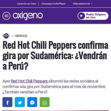
Aprendo en Casa
Descarga AudioPlayer
Más estaciones
Radio Oxígeno
en vivo
MÚSICA
Red Hot Chili Peppers confirma
gira por Sudamérica: ¿Vendrán
a Perú?
Ayer
Red Hot Chili Peppers
alborotó las redes sociales, al
confirmar una gira por Sudamérica para el mes de noviembre.
¿También vendrían a Perú?