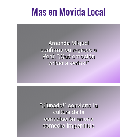
Mas en Movida Local
Amanda Miguel
confirma su regreso a
Perú: "¡Qué emoción
volver a verlos!"
“¡Funado!” convierte la
cultura de la
cancelación en una
comedia imperdible