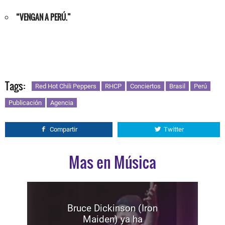
“VENGAN A PERÚ.”
Tags:
Red Hot Chili Peppers
RHCP
Conciertos
Brasil
Perú
Publicación
Agencia
Compartir
Twitter
Mas en Música
Bruce Dickinson (Iron
Maiden) ya ha