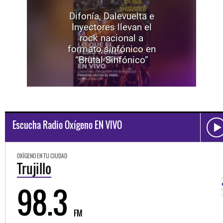
Difonía, Dalevuelta e
Inyectores llevan el
rock nacional a
formato sinfónico en
“Brutal Sinfónico”
Escucha Radio Oxígeno EN VIVO
OXÍGENO EN TU CIUDAD
Trujillo
98.3
FM