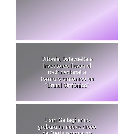
Difonía, Dalevuelta e
Inyectores llevan el
rock nacional a
formato sinfónico en
“Brutal Sinfónico”
Liam Gallagher no
grabará un nuevo disco
de Oasis porque no