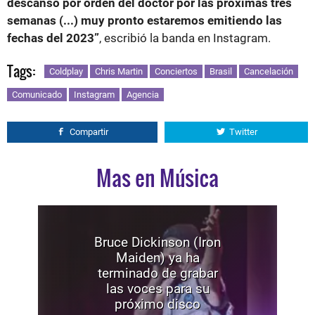
descanso por orden del doctor por las próximas tres
semanas (...) muy pronto estaremos emitiendo las
fechas del 2023”
, escribió la banda en Instagram.
Tags:
Coldplay
Chris Martin
Conciertos
Brasil
Cancelación
Comunicado
Instagram
Agencia
Compartir
Twitter
Mas en Música
Bruce Dickinson (Iron
Maiden) ya ha
terminado de grabar
las voces para su
próximo disco