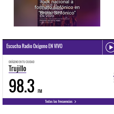
rock nacional a
formato sinfónico en
“Brutal Sinfónico”
Escucha Radio Oxígeno EN VIVO
OXÍGENO EN TU CIUDAD
Trujillo
98.3
FM
Todas las frecuencias