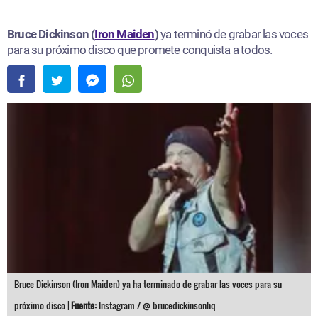
Bruce Dickinson (
Iron Maiden
)
ya terminó de grabar las voces
para su próximo disco que promete conquista a todos.
Bruce Dickinson (Iron Maiden) ya ha terminado de grabar las voces para su
próximo disco |
Fuente:
Instagram / @ brucedickinsonhq