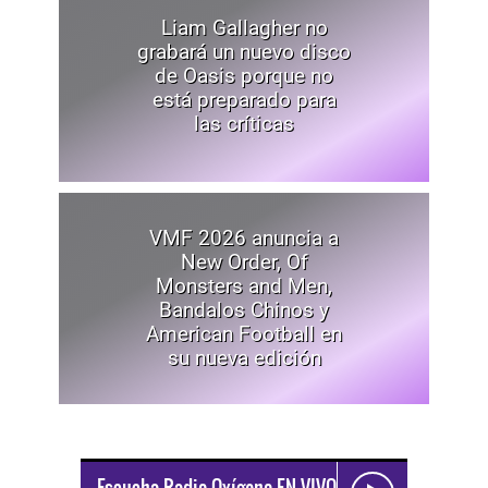
Liam Gallagher no
grabará un nuevo disco
de Oasis porque no
está preparado para
las críticas
VMF 2026 anuncia a
New Order, Of
Monsters and Men,
Bandalos Chinos y
American Football en
su nueva edición