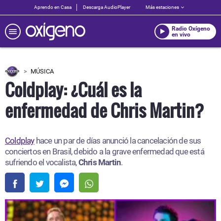
Aprendo en Casa
Descarga AudioPlayer
Más estaciones
Radio Oxígeno
en vivo
MÚSICA
Coldplay: ¿Cuál es la
enfermedad de Chris Martin?
Coldplay
hace un par de días anunció la cancelación de sus
conciertos en Brasil, debido a la grave enfermedad que está
sufriendo el vocalista,
Chris Martin
.