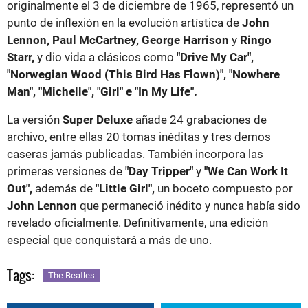
originalmente el 3 de diciembre de 1965, representó un
punto de inflexión en la evolución artística de
John
Lennon, Paul McCartney, George Harrison
y
Ringo
Starr,
y dio vida a clásicos como
"Drive My Car",
"Norwegian Wood (This Bird Has Flown)", "Nowhere
Man", "Michelle", "Girl" e "In My Life".
La versión
Super Deluxe
añade 24 grabaciones de
archivo, entre ellas 20 tomas inéditas y tres demos
caseras jamás publicadas. También incorpora las
primeras versiones de
"Day Tripper"
y
"We Can Work It
Out",
además de
"Little Girl",
un boceto compuesto por
John Lennon
que permaneció inédito y nunca había sido
revelado oficialmente. Definitivamente, una edición
especial que conquistará a más de uno.
Tags:
The Beatles