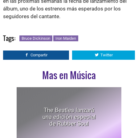
en las próximas semanas la fecha de lanzamiento del
álbum, uno de los estrenos más esperados por los
seguidores del cantante.
Tags:
Bruce Dickinson
Iron Maiden
Compartir
Twitter
Mas en Música
The Beatles lanzará
una edición especial
de Rubber Soul