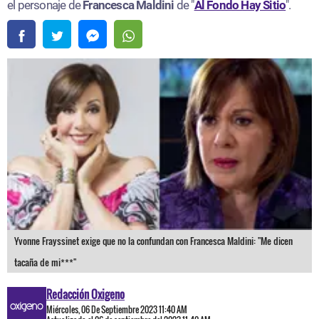
el personaje de
Francesca
Maldini
de "
Al Fondo Hay Sitio
".
Yvonne Frayssinet exige que no la confundan con Francesca Maldini: "Me dicen
tacaña de mi***"
Redacción Oxigeno
Miércoles, 06 De Septiembre 2023 11:40 AM