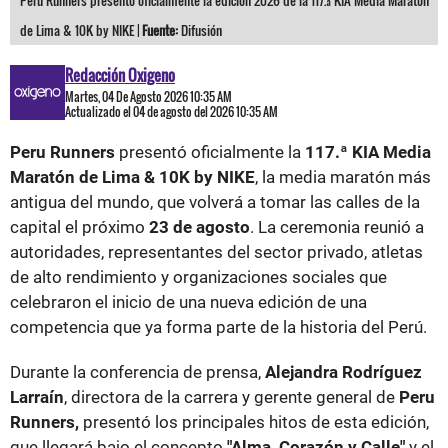
Peru Runners presentó oficialmente la edición 2026 de la 117.ª KIA Media Maratón
de Lima & 10K by NIKE |
Fuente:
Difusión
Redacción Oxigeno
Martes, 04 De Agosto 2026 10:35 AM
Actualizado el 04 de agosto del 2026 10:35 AM
Peru Runners
presentó oficialmente la
117.ª KIA Media
Maratón de Lima & 10K by NIKE
, la media maratón más
antigua del mundo, que volverá a tomar las calles de la
capital el próximo
23 de agosto
. La ceremonia reunió a
autoridades, representantes del sector privado, atletas
de alto rendimiento y organizaciones sociales que
celebraron el inicio de una nueva edición de una
competencia que ya forma parte de la historia del Perú.
Durante la conferencia de prensa,
Alejandra Rodríguez
Larraín
, directora de la carrera y gerente general de
Peru
Runners,
presentó los principales hitos de esta edición,
que llegará bajo el concepto
"Alma, Corazón y Calle"
y el