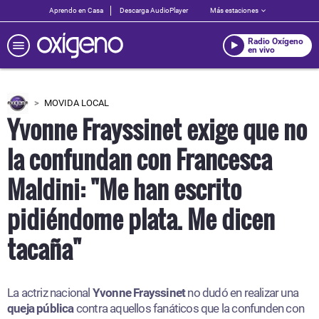
Aprendo en Casa
Descarga AudioPlayer
Más estaciones
Radio Oxígeno
en vivo
MOVIDA LOCAL
Yvonne Frayssinet exige que no
la confundan con Francesca
Maldini: "Me han escrito
pidiéndome plata. Me dicen
tacaña"
La actriz nacional
Yvonne Frayssinet
no dudó en realizar una
queja pública
contra aquellos fanáticos que la confunden con