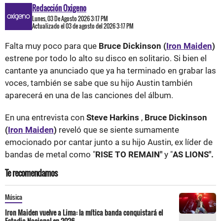
Redacción Oxigeno
Lunes, 03 De Agosto 2026 3:17 PM
Actualizado el 03 de agosto del 2026 3:17 PM
Falta muy poco para que
Bruce Dickinson (
Iron Maiden
)
estrene por todo lo alto su disco en solitario. Si bien el
cantante ya anunciado que ya ha terminado en grabar las
voces, también se sabe que su hijo Austin también
aparecerá en una de las canciones del álbum.
En una entrevista con
Steve Harkins
,
Bruce Dickinson
(
Iron Maiden
)
reveló que se siente sumamente
emocionado por cantar junto a su hijo Austin, ex líder de
bandas de metal como "
RISE TO REMAIN"
y "
AS LIONS".
Te recomendamos
Música
Iron Maiden vuelve a Lima: la mítica banda conquistará el
Estadio Nacional en 2026