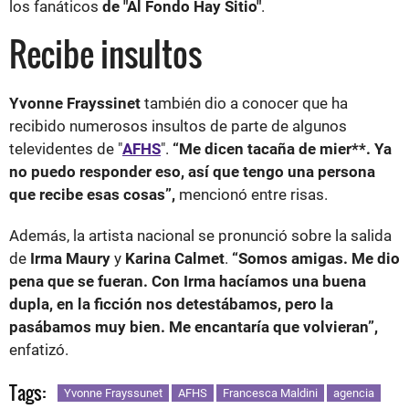
los fanáticos
de "Al Fondo Hay Sitio"
.
Recibe insultos
Yvonne Frayssinet
también dio a conocer que ha
recibido numerosos insultos de parte de algunos
televidentes de "
AFHS
".
“Me dicen tacaña de mier**. Ya
no puedo responder eso, así que tengo una persona
que recibe esas cosas”,
mencionó entre risas.
Además, la artista nacional se pronunció sobre la salida
de
Irma Maury
y
Karina Calmet
.
“Somos amigas. Me dio
pena que se fueran. Con Irma hacíamos una buena
dupla, en la ficción nos detestábamos, pero la
pasábamos muy bien. Me encantaría que volvieran”,
enfatizó.
Tags:
Yvonne Frayssunet
AFHS
Francesca Maldini
agencia