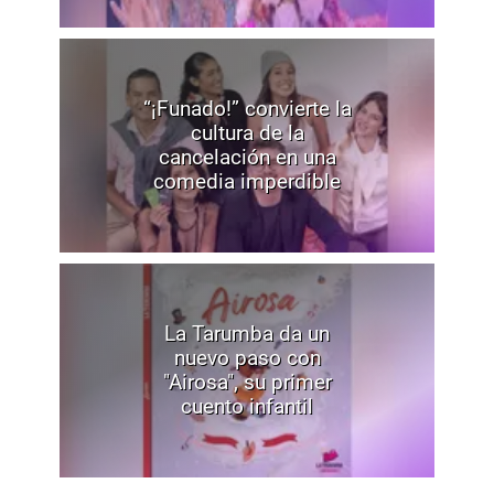
“¡Funado!” convierte la
cultura de la
cancelación en una
comedia imperdible
La Tarumba da un
nuevo paso con
"Airosa", su primer
cuento infantil