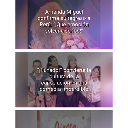
Amanda Miguel
confirma su regreso a
Perú: "¡Qué emoción
volver a verlos!"
“¡Funado!” convierte la
cultura de la
cancelación en una
comedia imperdible