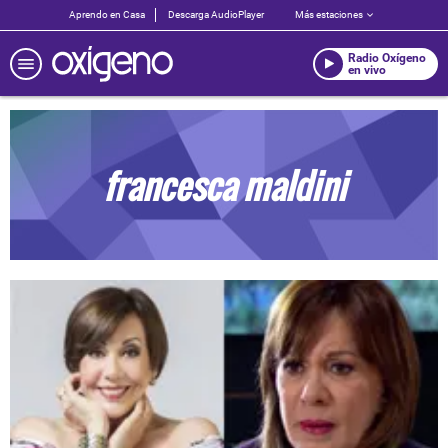
Aprendo en Casa
Descarga AudioPlayer
Más estaciones
Radio Oxígeno
en vivo
francesca maldini