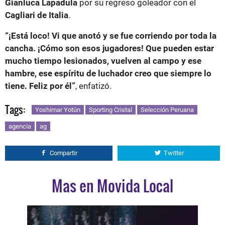
Gianluca Lapadula
por su regreso goleador con el
Cagliari de Italia
.
“¡Está loco! Vi que anotó y se fue corriendo por toda la
cancha. ¡Cómo son esos jugadores! Que pueden estar
mucho tiempo lesionados, vuelven al campo y ese
hambre, ese espíritu de luchador creo que siempre lo
tiene. Feliz por él”
, enfatizó.
Tags:
Yoshimar Yotún
Sporting Cristal
Selección Peruana
agencia
ag
Compartir
Twitter
Mas en Movida Local